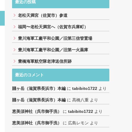
最近の投稿
老松天満宮（佐賀市）参道
福岡〜老松天満宮へ（佐賀市兵庫町）
豊川海軍工廠平和公園／旧第三信管置場
豊川海軍工廠平和公園／旧第一火薬庫
豊橋海軍航空隊老津送信所跡
最近のコメント
賤ヶ岳（滋賀県長浜市）本編
に
tabibito1722
より
賤ヶ岳（滋賀県長浜市）本編
に
髙橋八重
より
恵美須神社（呉市御手洗）
に
tabibito1722
より
恵美須神社（呉市御手洗）
に
広島レモン
より