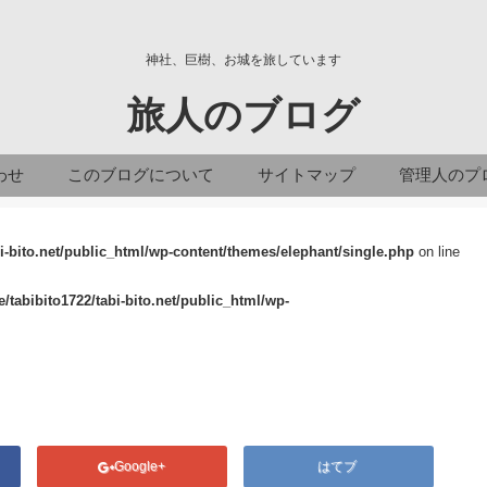
神社、巨樹、お城を旅しています
旅人のブログ
わせ
このブログについて
サイトマップ
管理人のプ
i-bito.net/public_html/wp-content/themes/elephant/single.php
on line
/tabibito1722/tabi-bito.net/public_html/wp-
Google+
はてブ