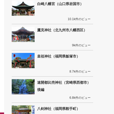
白崎八幡宮（山口県岩国市）
10.1k件のビュー
鷹見神社（北九州市八幡西区）
9k件のビュー
皇祖神社（福岡県飯塚市）
8.7k件のビュー
速開都比売神社（宮崎県西都市）
後編
6.8k件のビュー
八剣神社（福岡県鞍手町）