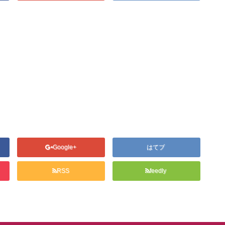
Google+
はてブ
RSS
feedly