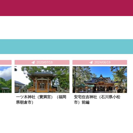
2020/07/18
2024/06/19
）
一ツ木神社（寶満宮）（福岡
安宅住吉神社（石川県小松
県朝倉市）
市）前編