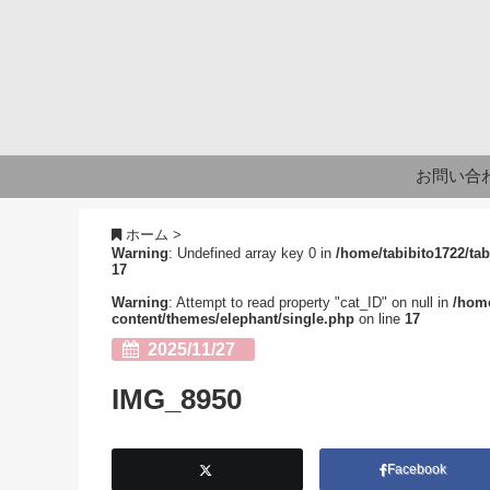
お問い合
ホーム
>
Warning
: Undefined array key 0 in
/home/tabibito1722/tab
17
Warning
: Attempt to read property "cat_ID" on null in
/home
content/themes/elephant/single.php
on line
17
2025/11/27
IMG_8950
Facebook