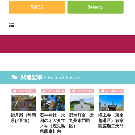
RSS
feedly
関連記事 -
Related Posts
-
2023/03/16
2017/10/14
2022/10/02
2024/03/04
指月殿（静岡
石神神社 永
部埼灯台（北
増上寺（東京
県伊豆市）
利のオガタマ
九州市門司
都港区）有章
ノキ（鹿児島
区）
院霊廟二天門
県薩摩川内