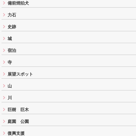
備前焼狛犬
力石
史跡
城
宿泊
寺
展望スポット
山
川
巨樹 巨木
庭園 公園
復興支援