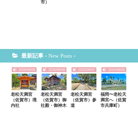
市）
最新記事 -
New Posts
-
2026/08/09
2026/08/08
2026/08/07
2026/08/06
老松天満宮
老松天満宮
老松天満宮
福岡〜老松天
（佐賀市）境
（佐賀市）御
（佐賀市）参
満宮へ（佐賀
内社
社殿・御神木
道
市兵庫町）