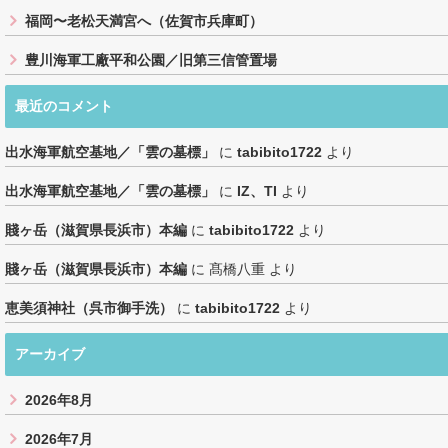
福岡〜老松天満宮へ（佐賀市兵庫町）
豊川海軍工廠平和公園／旧第三信管置場
最近のコメント
出水海軍航空基地／「雲の墓標」
に
tabibito1722
より
出水海軍航空基地／「雲の墓標」
に
IZ、TI
より
賤ヶ岳（滋賀県長浜市）本編
に
tabibito1722
より
賤ヶ岳（滋賀県長浜市）本編
に
髙橋八重
より
恵美須神社（呉市御手洗）
に
tabibito1722
より
アーカイブ
2026年8月
2026年7月