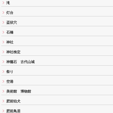
滝
灯台
盃状穴
石橋
神社
神社検定
神籠石 古代山城
祭り
空港
美術館 博物館
肥前狛犬
肥前鳥居