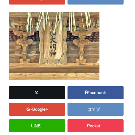
Facebook
Google+
はてブ
LINE
Pocket