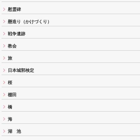
慰霊碑
懸造り（かけづくり）
戦争遺跡
教会
旅
日本城郭検定
桜
棚田
橋
海
湖 池