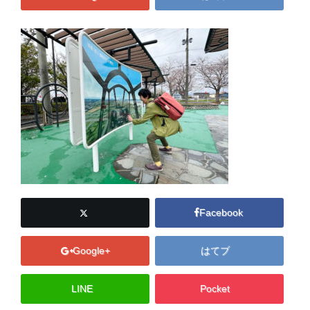
Facebook
Google+
はてブ
LINE
Pocket