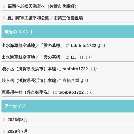
福岡〜老松天満宮へ（佐賀市兵庫町）
豊川海軍工廠平和公園／旧第三信管置場
最近のコメント
出水海軍航空基地／「雲の墓標」
に
tabibito1722
より
出水海軍航空基地／「雲の墓標」
に
IZ、TI
より
賤ヶ岳（滋賀県長浜市）本編
に
tabibito1722
より
賤ヶ岳（滋賀県長浜市）本編
に
髙橋八重
より
恵美須神社（呉市御手洗）
に
tabibito1722
より
アーカイブ
2026年8月
2026年7月