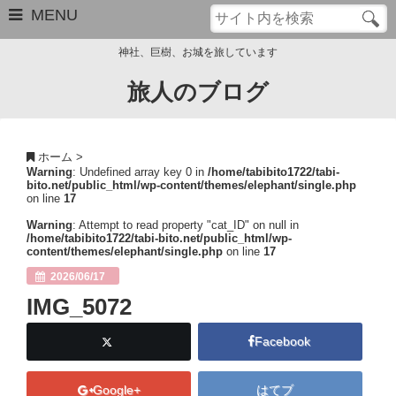
MENU
神社、巨樹、お城を旅しています
旅人のブログ
お問い合わせ
このブログについて
ホーム
>
Warning
: Undefined array key 0 in
/home/tabibito1722/tabi-
サイトマップ
bito.net/public_html/wp-content/themes/elephant/single.php
on line
17
管理人のプロフィール
Warning
: Attempt to read property "cat_ID" on null in
/home/tabibito1722/tabi-bito.net/public_html/wp-
content/themes/elephant/single.php
on line
17
Close
2026/06/17
IMG_5072
Facebook
Google+
はてブ