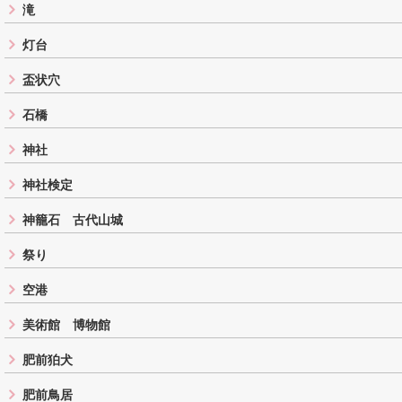
滝
灯台
盃状穴
石橋
神社
神社検定
神籠石 古代山城
祭り
空港
美術館 博物館
肥前狛犬
肥前鳥居