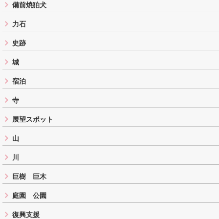
備前焼狛犬
力石
史跡
城
宿泊
寺
展望スポット
山
川
巨樹 巨木
庭園 公園
復興支援