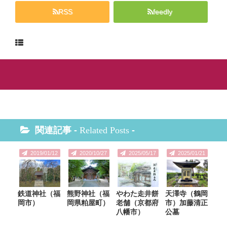
RSS
feedly
関連記事 -
Related Posts
-
2019/01/12
2020/10/27
2025/05/17
2025/01/21
鉄道神社（福
熊野神社（福
やわた走井餅
天澤寺（鶴岡
岡市）
岡県粕屋町）
老舗（京都府
市）加藤清正
八幡市）
公墓