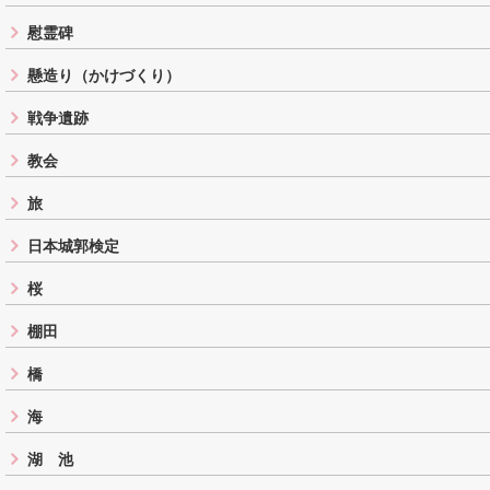
慰霊碑
懸造り（かけづくり）
戦争遺跡
教会
旅
日本城郭検定
桜
棚田
橋
海
湖 池