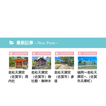
最新記事 -
New Posts
-
2026/08/09
2026/08/08
2026/08/07
2026/08/06
老松天満宮
老松天満宮
老松天満宮
福岡〜老松天
（佐賀市）境
（佐賀市）御
（佐賀市）参
満宮へ（佐賀
内社
社殿・御神木
道
市兵庫町）