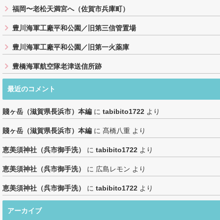
福岡〜老松天満宮へ（佐賀市兵庫町）
豊川海軍工廠平和公園／旧第三信管置場
豊川海軍工廠平和公園／旧第一火薬庫
豊橋海軍航空隊老津送信所跡
最近のコメント
賤ヶ岳（滋賀県長浜市）本編
に
tabibito1722
より
賤ヶ岳（滋賀県長浜市）本編
に
髙橋八重
より
恵美須神社（呉市御手洗）
に
tabibito1722
より
恵美須神社（呉市御手洗）
に
広島レモン
より
恵美須神社（呉市御手洗）
に
tabibito1722
より
アーカイブ