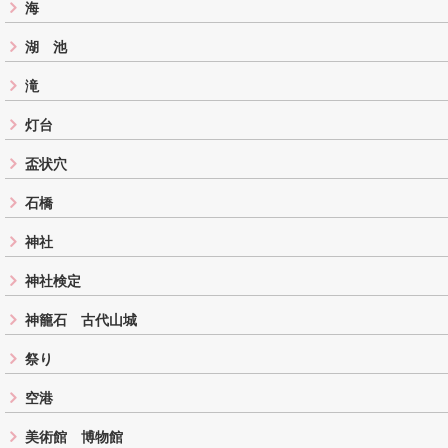
海
湖 池
滝
灯台
盃状穴
石橋
神社
神社検定
神籠石 古代山城
祭り
空港
美術館 博物館