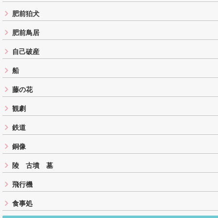
肥前狛犬
肥前鳥居
自己破産
船
藤の花
観劇
鉄道
銅像
陵 古墳 墓
飛行機
食事処