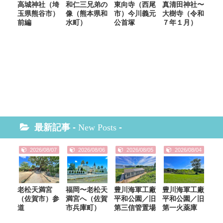
高城神社（埼
和仁三兄弟の
東向寺（西尾
真清田神社〜
玉県熊谷市）
像（熊本県和
市）今川義元
大樹寺（令和
前編
水町）
公首塚
７年１月）
最新記事 -
New Posts
-
2026/08/07
2026/08/06
2026/08/05
2026/08/04
老松天満宮
福岡〜老松天
豊川海軍工廠
豊川海軍工廠
（佐賀市）参
満宮へ（佐賀
平和公園／旧
平和公園／旧
道
市兵庫町）
第三信管置場
第一火薬庫