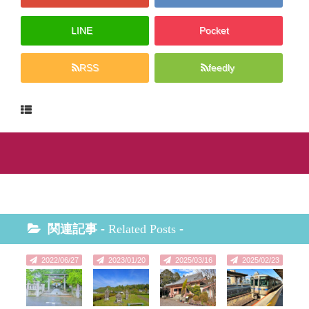
LINE
Pocket
RSS
feedly
関連記事 -
Related Posts
-
2022/06/27
2023/01/20
2025/03/16
2025/02/23