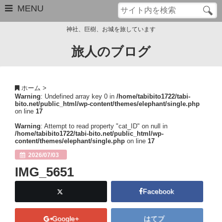
MENU
神社、巨樹、お城を旅しています
旅人のブログ
お問い合わせ
このブログについて
ホーム
>
Warning
: Undefined array key 0 in
/home/tabibito1722/tabi-
サイトマップ
bito.net/public_html/wp-content/themes/elephant/single.php
on line
17
管理人のプロフィール
Warning
: Attempt to read property "cat_ID" on null in
/home/tabibito1722/tabi-bito.net/public_html/wp-
content/themes/elephant/single.php
on line
17
Close
2026/07/03
IMG_5651
Facebook
Google+
はてブ