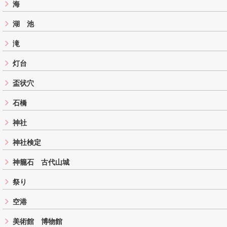
海
湖 池
滝
灯台
盃状穴
石橋
神社
神社検定
神籠石 古代山城
祭り
空港
美術館 博物館