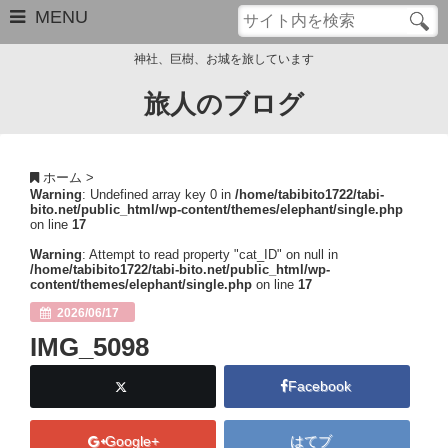
MENU
神社、巨樹、お城を旅しています
旅人のブログ
お問い合わせ
このブログについて
ホーム
>
Warning
: Undefined array key 0 in
/home/tabibito1722/tabi-
サイトマップ
bito.net/public_html/wp-content/themes/elephant/single.php
on line
17
管理人のプロフィール
Warning
: Attempt to read property "cat_ID" on null in
/home/tabibito1722/tabi-bito.net/public_html/wp-
content/themes/elephant/single.php
on line
17
Close
2026/06/17
IMG_5098
Facebook
Google+
はてブ