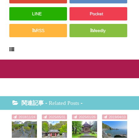
LINE
Pocket
RSS
feedly
関連記事 -
Related Posts
-
2018/11/24
2025/05/31
2025/01/26
2019/04/10