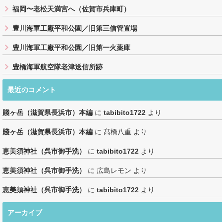
福岡〜老松天満宮へ（佐賀市兵庫町）
豊川海軍工廠平和公園／旧第三信管置場
豊川海軍工廠平和公園／旧第一火薬庫
豊橋海軍航空隊老津送信所跡
最近のコメント
賤ヶ岳（滋賀県長浜市）本編
に
tabibito1722
より
賤ヶ岳（滋賀県長浜市）本編
に
髙橋八重
より
恵美須神社（呉市御手洗）
に
tabibito1722
より
恵美須神社（呉市御手洗）
に
広島レモン
より
恵美須神社（呉市御手洗）
に
tabibito1722
より
アーカイブ