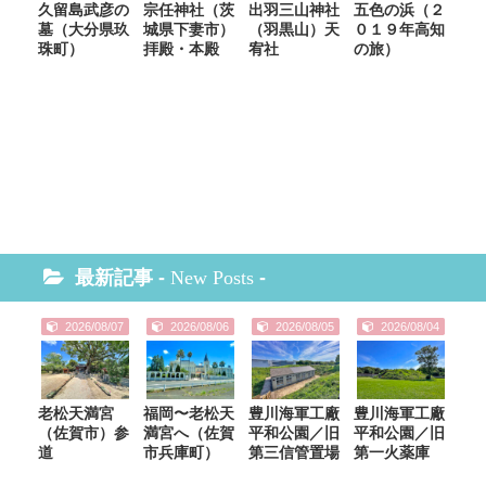
久留島武彦の
宗任神社（茨
出羽三山神社
五色の浜（２
墓（大分県玖
城県下妻市）
（羽黒山）天
０１９年高知
珠町）
拝殿・本殿
宥社
の旅）
最新記事 -
New Posts
-
2026/08/07
2026/08/06
2026/08/05
2026/08/04
老松天満宮
福岡〜老松天
豊川海軍工廠
豊川海軍工廠
（佐賀市）参
満宮へ（佐賀
平和公園／旧
平和公園／旧
道
市兵庫町）
第三信管置場
第一火薬庫