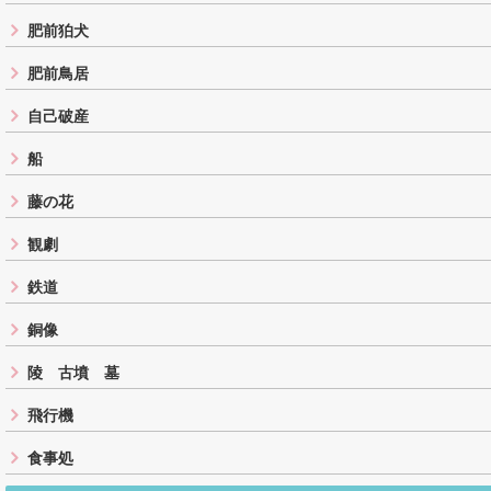
肥前狛犬
肥前鳥居
自己破産
船
藤の花
観劇
鉄道
銅像
陵 古墳 墓
飛行機
食事処