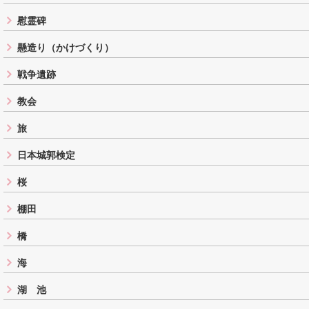
慰霊碑
懸造り（かけづくり）
戦争遺跡
教会
旅
日本城郭検定
桜
棚田
橋
海
湖 池