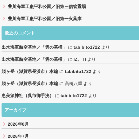
豊川海軍工廠平和公園／旧第三信管置場
豊川海軍工廠平和公園／旧第一火薬庫
最近のコメント
出水海軍航空基地／「雲の墓標」
に
tabibito1722
より
出水海軍航空基地／「雲の墓標」
に
IZ、TI
より
賤ヶ岳（滋賀県長浜市）本編
に
tabibito1722
より
賤ヶ岳（滋賀県長浜市）本編
に
髙橋八重
より
恵美須神社（呉市御手洗）
に
tabibito1722
より
アーカイブ
2026年8月
2026年7月