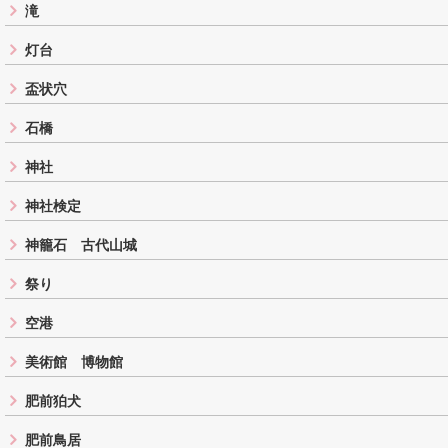
滝
灯台
盃状穴
石橋
神社
神社検定
神籠石 古代山城
祭り
空港
美術館 博物館
肥前狛犬
肥前鳥居