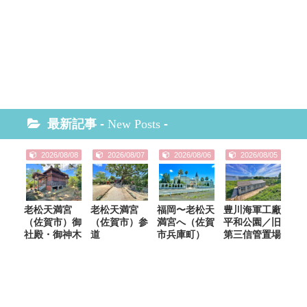
最新記事 -
New Posts
-
2026/08/08
2026/08/07
2026/08/06
2026/08/05
老松天満宮
老松天満宮
福岡〜老松天
豊川海軍工廠
（佐賀市）御
（佐賀市）参
満宮へ（佐賀
平和公園／旧
社殿・御神木
道
市兵庫町）
第三信管置場