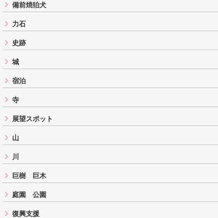
備前焼狛犬
力石
史跡
城
宿泊
寺
展望スポット
山
川
巨樹 巨木
庭園 公園
復興支援