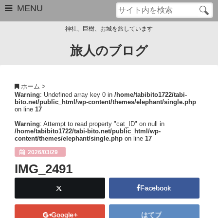
MENU
神社、巨樹、お城を旅しています
旅人のブログ
お問い合わせ
このブログについて
ホーム
>
Warning
: Undefined array key 0 in
/home/tabibito1722/tabi-
サイトマップ
bito.net/public_html/wp-content/themes/elephant/single.php
on line
17
管理人のプロフィール
Warning
: Attempt to read property "cat_ID" on null in
/home/tabibito1722/tabi-bito.net/public_html/wp-
content/themes/elephant/single.php
on line
17
Close
2026/03/29
IMG_2491
Facebook
Google+
はてブ