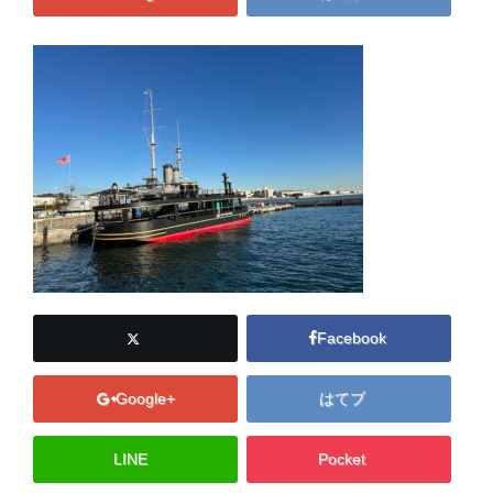
Facebook
Google+
はてブ
LINE
Pocket