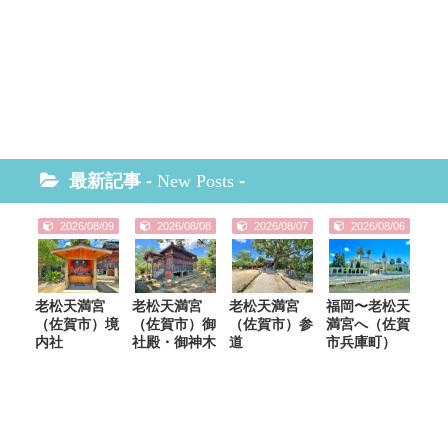
最新記事 -
New Posts
-
2026/08/09
2026/08/08
2026/08/07
2026/08/06
老松天満宮
老松天満宮
老松天満宮
福岡〜老松天
（佐賀市）境
（佐賀市）御
（佐賀市）参
満宮へ（佐賀
内社
社殿・御神木
道
市兵庫町）