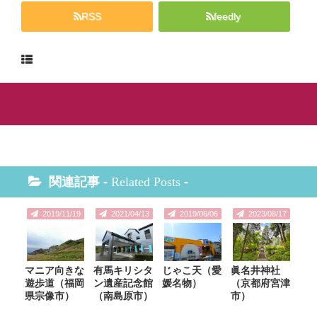
RSS
feedly
関連記事 -
Related Posts
-
2019/11/19
2021/04/13
2019/06/06
2023/08/17
マニア向きな
有馬キリシタ
じゃこ天（愛
眞名井神社
遊歩道（福岡
ン遺産記念館
媛名物）
（京都府宮津
県宗像市）
（南島原市）
市）