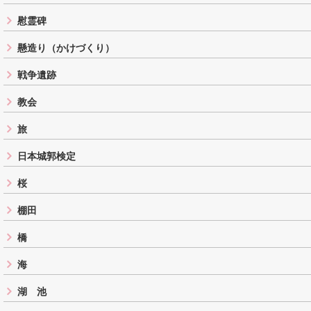
慰霊碑
懸造り（かけづくり）
戦争遺跡
教会
旅
日本城郭検定
桜
棚田
橋
海
湖 池