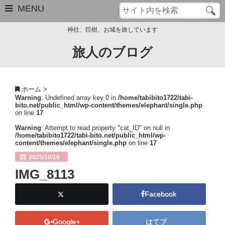
MENU
神社、巨樹、お城を旅しています
旅人のブログ
お問い合わせ
このブログについて
ホーム
>
Warning
: Undefined array key 0 in
/home/tabibito1722/tabi-
サイトマップ
bito.net/public_html/wp-content/themes/elephant/single.php
on line
17
管理人のプロフィール
Warning
: Attempt to read property "cat_ID" on null in
/home/tabibito1722/tabi-bito.net/public_html/wp-
content/themes/elephant/single.php
on line
17
Close
2025/10/16
IMG_8113
Facebook
Google+
はてブ