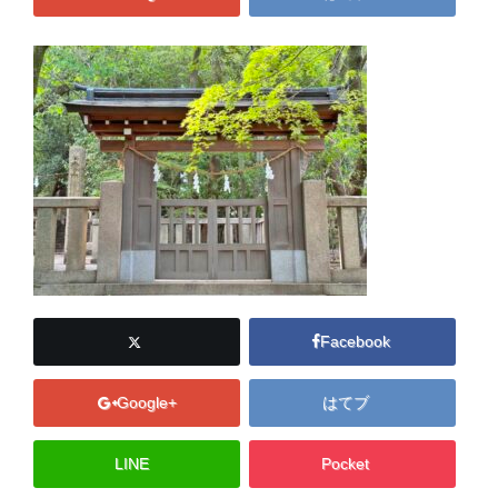
Facebook
Google+
はてブ
LINE
Pocket