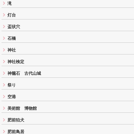
滝
灯台
盃状穴
石橋
神社
神社検定
神籠石 古代山城
祭り
空港
美術館 博物館
肥前狛犬
肥前鳥居