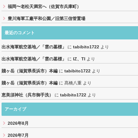
福岡〜老松天満宮へ（佐賀市兵庫町）
豊川海軍工廠平和公園／旧第三信管置場
最近のコメント
出水海軍航空基地／「雲の墓標」
に
tabibito1722
より
出水海軍航空基地／「雲の墓標」
に
IZ、TI
より
賤ヶ岳（滋賀県長浜市）本編
に
tabibito1722
より
賤ヶ岳（滋賀県長浜市）本編
に
髙橋八重
より
恵美須神社（呉市御手洗）
に
tabibito1722
より
アーカイブ
2026年8月
2026年7月