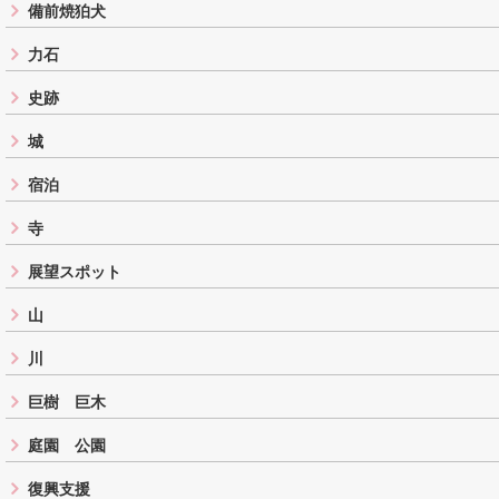
備前焼狛犬
力石
史跡
城
宿泊
寺
展望スポット
山
川
巨樹 巨木
庭園 公園
復興支援