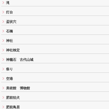
滝
灯台
盃状穴
石橋
神社
神社検定
神籠石 古代山城
祭り
空港
美術館 博物館
肥前狛犬
肥前鳥居