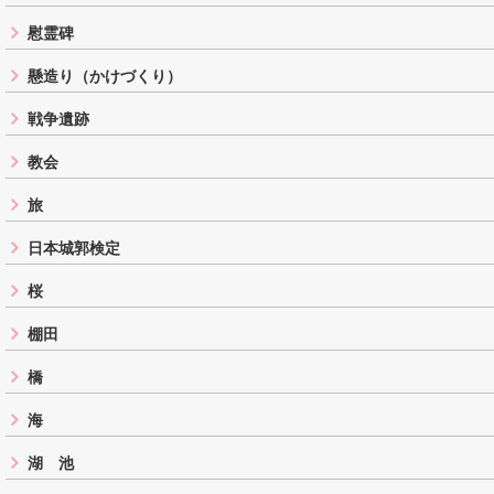
慰霊碑
懸造り（かけづくり）
戦争遺跡
教会
旅
日本城郭検定
桜
棚田
橋
海
湖 池