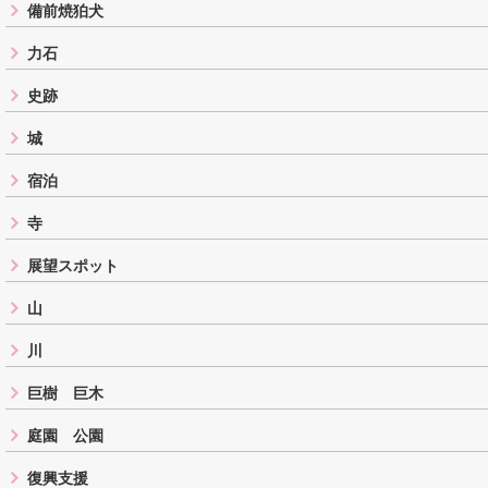
備前焼狛犬
力石
史跡
城
宿泊
寺
展望スポット
山
川
巨樹 巨木
庭園 公園
復興支援