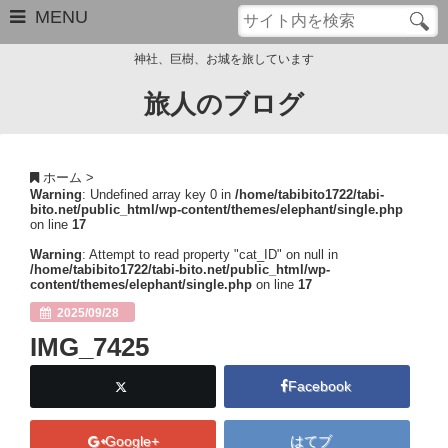
MENU
神社、巨樹、お城を旅しています
旅人のブログ
お問い合わせ
このブログについて
ホーム
>
Warning
: Undefined array key 0 in
/home/tabibito1722/tabi-
サイトマップ
bito.net/public_html/wp-content/themes/elephant/single.php
on line
17
管理人のプロフィール
Warning
: Attempt to read property "cat_ID" on null in
/home/tabibito1722/tabi-bito.net/public_html/wp-
content/themes/elephant/single.php
on line
17
Close
2025/09/28
IMG_7425
Facebook
Google+
はてブ