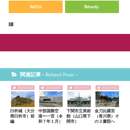
RSS
feedly
関連記事 -
Related Posts
-
2019/02/02
2025/02/19
2020/07/23
2020/04/10
臼杵城（大分
中部国際空
下関市立美術
金刀比羅宮
県臼杵市）前
港〜一宮（令
館（山口県下
（香川県）そ
編
和７年１月）
関市）
の２書院へ