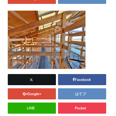
Facebook
Google+
はてブ
LINE
Pocket