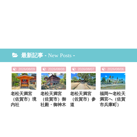
最新記事 -
New Posts
-
2026/08/09
2026/08/08
2026/08/07
2026/08/06
老松天満宮
老松天満宮
老松天満宮
福岡〜老松天
（佐賀市）境
（佐賀市）御
（佐賀市）参
満宮へ（佐賀
内社
社殿・御神木
道
市兵庫町）