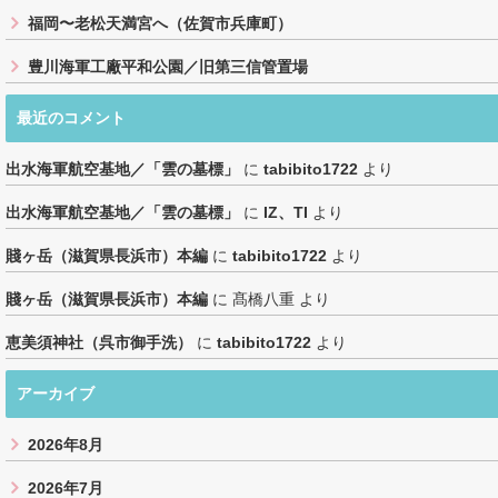
福岡〜老松天満宮へ（佐賀市兵庫町）
豊川海軍工廠平和公園／旧第三信管置場
最近のコメント
出水海軍航空基地／「雲の墓標」
に
tabibito1722
より
出水海軍航空基地／「雲の墓標」
に
IZ、TI
より
賤ヶ岳（滋賀県長浜市）本編
に
tabibito1722
より
賤ヶ岳（滋賀県長浜市）本編
に
髙橋八重
より
恵美須神社（呉市御手洗）
に
tabibito1722
より
アーカイブ
2026年8月
2026年7月