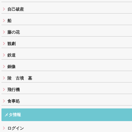
自己破産
船
藤の花
観劇
鉄道
銅像
陵 古墳 墓
飛行機
食事処
メタ情報
ログイン