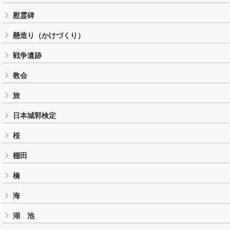
慰霊碑
懸造り（かけづくり）
戦争遺跡
教会
旅
日本城郭検定
桜
棚田
橋
海
湖 池