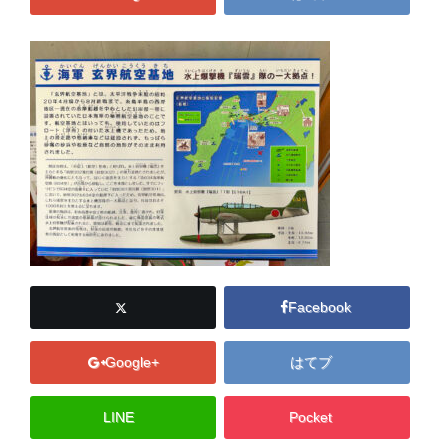
Facebook
Google+
はてブ
LINE
Pocket