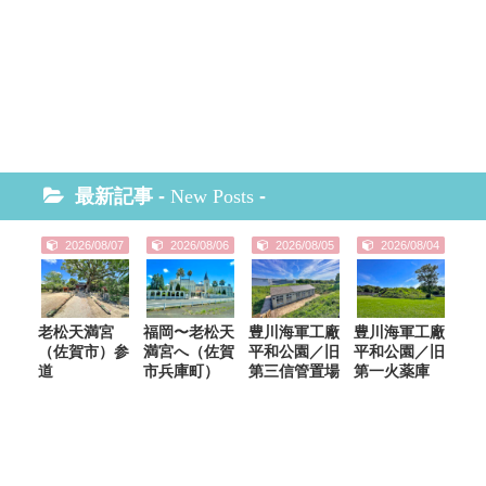
最新記事 -
New Posts
-
2026/08/07
2026/08/06
2026/08/05
2026/08/04
老松天満宮
福岡〜老松天
豊川海軍工廠
豊川海軍工廠
（佐賀市）参
満宮へ（佐賀
平和公園／旧
平和公園／旧
道
市兵庫町）
第三信管置場
第一火薬庫