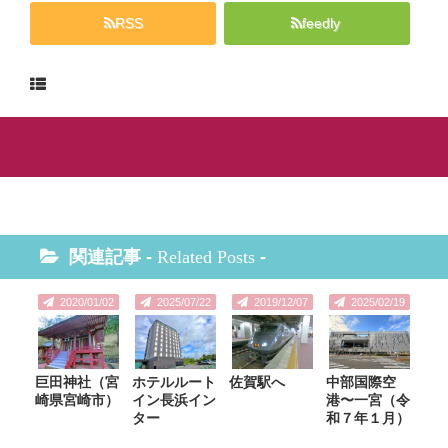
RSS
feedly
関連記事 -
Related Posts
-
2020/01/02
2025/07/22
2019/12/07
2025/02/19
巨田神社（宮
ホテルルート
佐賀駅へ
中部国際空
崎県宮崎市）
イン長浜イン
港〜一宮（令
ター
和７年１月）