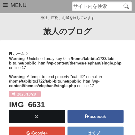
MENU
神社、巨樹、お城を旅しています
旅人のブログ
お問い合わせ
このブログについて
ホーム
>
Warning
: Undefined array key 0 in
/home/tabibito1722/tabi-
サイトマップ
bito.net/public_html/wp-content/themes/elephant/single.php
on line
17
管理人のプロフィール
Warning
: Attempt to read property "cat_ID" on null in
/home/tabibito1722/tabi-bito.net/public_html/wp-
content/themes/elephant/single.php
on line
17
Close
2025/10/28
IMG_6631
Facebook
Google+
はてブ