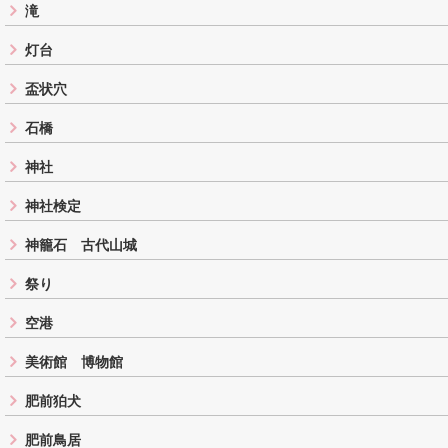
滝
灯台
盃状穴
石橋
神社
神社検定
神籠石 古代山城
祭り
空港
美術館 博物館
肥前狛犬
肥前鳥居