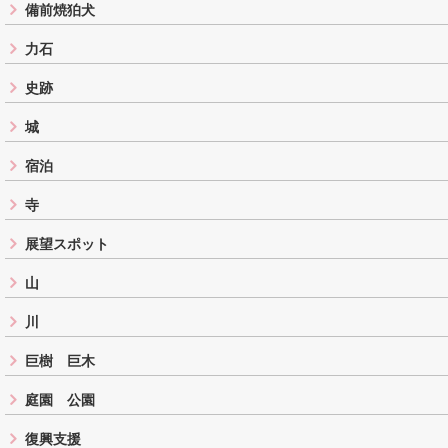
備前焼狛犬
力石
史跡
城
宿泊
寺
展望スポット
山
川
巨樹 巨木
庭園 公園
復興支援