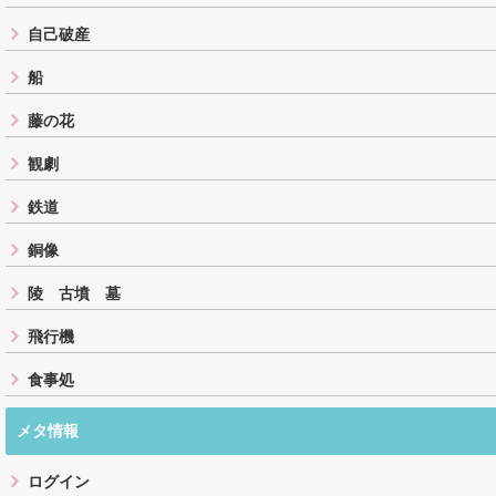
自己破産
船
藤の花
観劇
鉄道
銅像
陵 古墳 墓
飛行機
食事処
メタ情報
ログイン