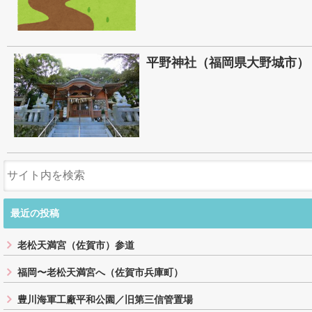
平野神社（福岡県大野城市）
最近の投稿
老松天満宮（佐賀市）参道
福岡〜老松天満宮へ（佐賀市兵庫町）
豊川海軍工廠平和公園／旧第三信管置場