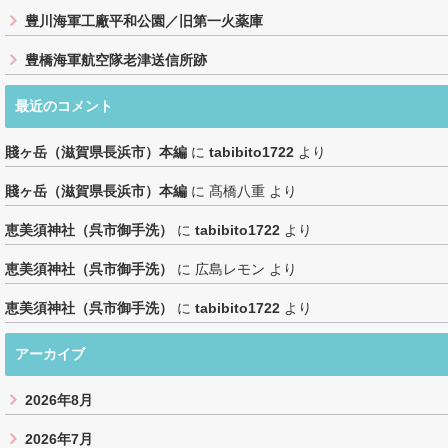
豊川海軍工廠平和公園／旧第一火薬庫
豊橋海軍航空隊老津送信所跡
最近のコメント
賤ヶ岳（滋賀県長浜市）本編
に
tabibito1722
より
賤ヶ岳（滋賀県長浜市）本編
に
髙橋八重
より
恵美須神社（呉市御手洗）
に
tabibito1722
より
恵美須神社（呉市御手洗）
に
広島レモン
より
恵美須神社（呉市御手洗）
に
tabibito1722
より
アーカイブ
2026年8月
2026年7月