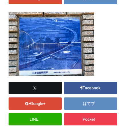
Facebook
Google+
はてブ
LINE
Pocket