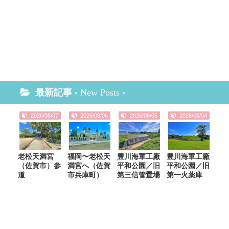
最新記事 -
New Posts
-
2026/08/07
2026/08/06
2026/08/05
2026/08/04
老松天満宮
福岡〜老松天
豊川海軍工廠
豊川海軍工廠
（佐賀市）参
満宮へ（佐賀
平和公園／旧
平和公園／旧
道
市兵庫町）
第三信管置場
第一火薬庫