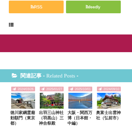
RSS
feedly
関連記事 -
Related Posts
-
2024/03/26
2025/01/27
2025/10/01
2024/09/10
徳川家綱霊廟
出羽三山神社
大阪・関西万
奥富士出雲神
勅額門（東京
（羽黒山）三
博（日本館・
社（弘前市）
都）
神合祭殿
中編）