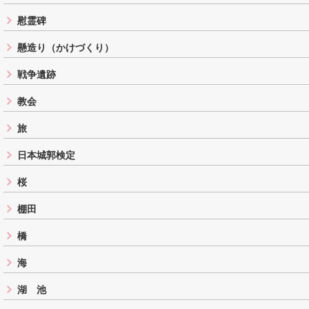
慰霊碑
懸造り（かけづくり）
戦争遺跡
教会
旅
日本城郭検定
桜
棚田
橋
海
湖 池