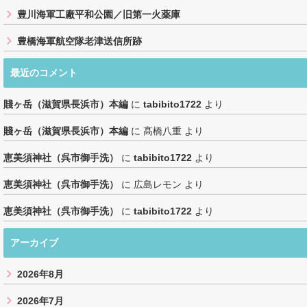
豊川海軍工廠平和公園／旧第一火薬庫
豊橋海軍航空隊老津送信所跡
最近のコメント
賤ヶ岳（滋賀県長浜市）本編
に
tabibito1722
より
賤ヶ岳（滋賀県長浜市）本編
に
髙橋八重
より
恵美須神社（呉市御手洗）
に
tabibito1722
より
恵美須神社（呉市御手洗）
に
広島レモン
より
恵美須神社（呉市御手洗）
に
tabibito1722
より
アーカイブ
2026年8月
2026年7月