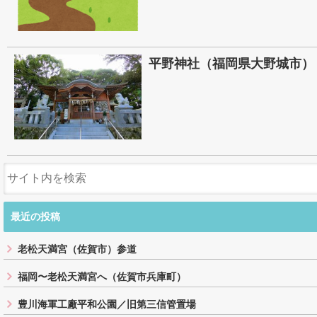
平野神社（福岡県大野城市）
最近の投稿
老松天満宮（佐賀市）参道
福岡〜老松天満宮へ（佐賀市兵庫町）
豊川海軍工廠平和公園／旧第三信管置場