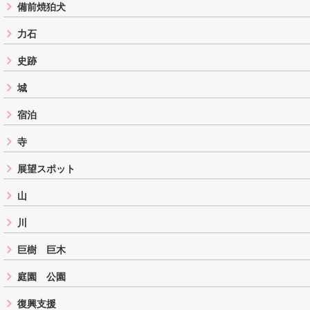
備前焼狛犬
力石
史跡
城
宿泊
寺
展望スポット
山
川
巨樹 巨木
庭園 公園
復興支援