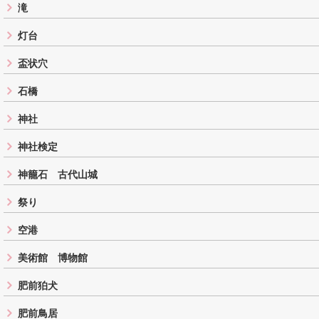
滝
灯台
盃状穴
石橋
神社
神社検定
神籠石 古代山城
祭り
空港
美術館 博物館
肥前狛犬
肥前鳥居