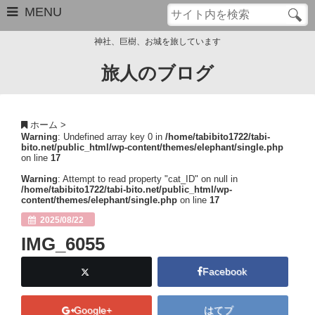
MENU
神社、巨樹、お城を旅しています
旅人のブログ
お問い合わせ
このブログについて
ホーム
>
Warning
: Undefined array key 0 in
/home/tabibito1722/tabi-
サイトマップ
bito.net/public_html/wp-content/themes/elephant/single.php
on line
17
管理人のプロフィール
Warning
: Attempt to read property "cat_ID" on null in
/home/tabibito1722/tabi-bito.net/public_html/wp-
content/themes/elephant/single.php
on line
17
Close
2025/08/22
IMG_6055
Facebook
Google+
はてブ