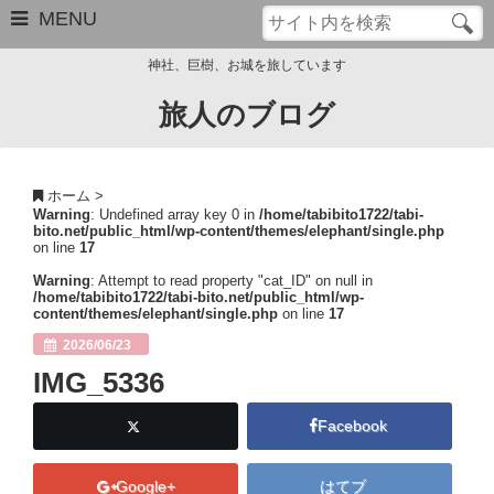
MENU
神社、巨樹、お城を旅しています
旅人のブログ
お問い合わせ
このブログについて
ホーム
>
Warning
: Undefined array key 0 in
/home/tabibito1722/tabi-
サイトマップ
bito.net/public_html/wp-content/themes/elephant/single.php
on line
17
管理人のプロフィール
Warning
: Attempt to read property "cat_ID" on null in
/home/tabibito1722/tabi-bito.net/public_html/wp-
content/themes/elephant/single.php
on line
17
Close
2026/06/23
IMG_5336
Facebook
Google+
はてブ