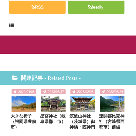
RSS
feedly
関連記事 -
Related Posts
-
2022/04/08
2023/06/17
2026/02/05
2022/05/24
大きな椅子
星宮神社（岐
筑波山神社
速開都比売神
（福岡県豊前
阜県郡上市）
（茨城県）御
社（宮崎県西
市）
神橋・随神門
都市）前編