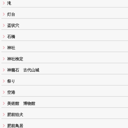
滝
灯台
盃状穴
石橋
神社
神社検定
神籠石 古代山城
祭り
空港
美術館 博物館
肥前狛犬
肥前鳥居