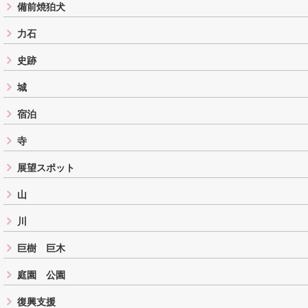
備前焼狛犬
力石
史跡
城
宿泊
寺
展望スポット
山
川
巨樹 巨木
庭園 公園
復興支援