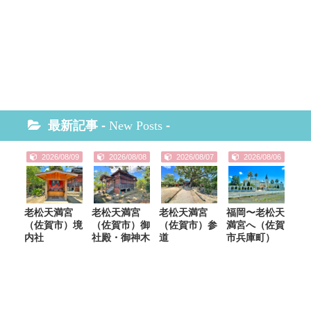
最新記事 -
New Posts
-
2026/08/09
2026/08/08
2026/08/07
2026/08/06
老松天満宮
老松天満宮
老松天満宮
福岡〜老松天
（佐賀市）境
（佐賀市）御
（佐賀市）参
満宮へ（佐賀
内社
社殿・御神木
道
市兵庫町）