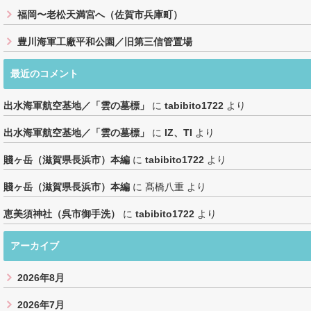
福岡〜老松天満宮へ（佐賀市兵庫町）
豊川海軍工廠平和公園／旧第三信管置場
最近のコメント
出水海軍航空基地／「雲の墓標」
に
tabibito1722
より
出水海軍航空基地／「雲の墓標」
に
IZ、TI
より
賤ヶ岳（滋賀県長浜市）本編
に
tabibito1722
より
賤ヶ岳（滋賀県長浜市）本編
に
髙橋八重
より
恵美須神社（呉市御手洗）
に
tabibito1722
より
アーカイブ
2026年8月
2026年7月