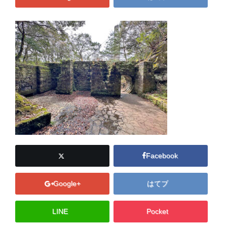
Facebook
Google+
はてブ
LINE
Pocket