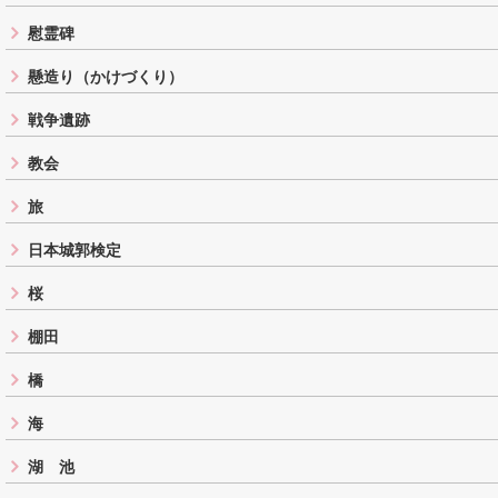
慰霊碑
懸造り（かけづくり）
戦争遺跡
教会
旅
日本城郭検定
桜
棚田
橋
海
湖 池