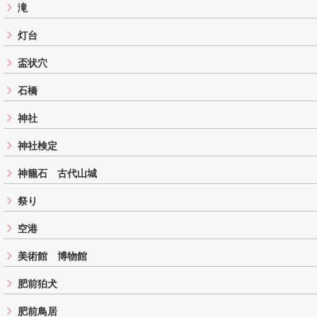
滝
灯台
盃状穴
石橋
神社
神社検定
神籠石 古代山城
祭り
空港
美術館 博物館
肥前狛犬
肥前鳥居