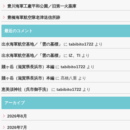
豊川海軍工廠平和公園／旧第一火薬庫
豊橋海軍航空隊老津送信所跡
最近のコメント
出水海軍航空基地／「雲の墓標」
に
tabibito1722
より
出水海軍航空基地／「雲の墓標」
に
IZ、TI
より
賤ヶ岳（滋賀県長浜市）本編
に
tabibito1722
より
賤ヶ岳（滋賀県長浜市）本編
に
髙橋八重
より
恵美須神社（呉市御手洗）
に
tabibito1722
より
アーカイブ
2026年8月
2026年7月