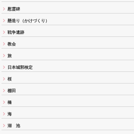
慰霊碑
懸造り（かけづくり）
戦争遺跡
教会
旅
日本城郭検定
桜
棚田
橋
海
湖 池