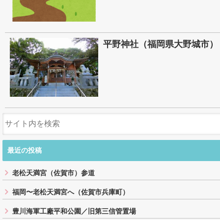
平野神社（福岡県大野城市）
最近の投稿
老松天満宮（佐賀市）参道
福岡〜老松天満宮へ（佐賀市兵庫町）
豊川海軍工廠平和公園／旧第三信管置場