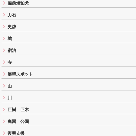
備前焼狛犬
力石
史跡
城
宿泊
寺
展望スポット
山
川
巨樹 巨木
庭園 公園
復興支援