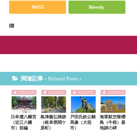
RSS
feedly
関連記事 -
Related Posts
-
2022/11/29
2021/01/05
2023/07/01
2026/05/16
日牟禮八幡宮
島津義弘陣跡
戸田氏鉄公騎
海軍航空隊櫻
（近江八幡
（岐阜県関ケ
馬像（大垣
島（牛根）基
市）前編
原町）
市）
地跡の碑