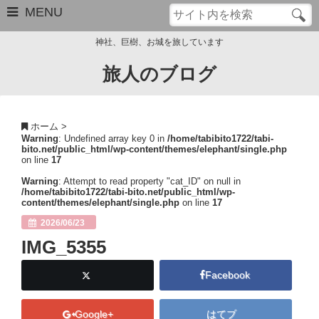
MENU
神社、巨樹、お城を旅しています
旅人のブログ
お問い合わせ
このブログについて
ホーム
>
Warning
: Undefined array key 0 in
/home/tabibito1722/tabi-
サイトマップ
bito.net/public_html/wp-content/themes/elephant/single.php
on line
17
管理人のプロフィール
Warning
: Attempt to read property "cat_ID" on null in
/home/tabibito1722/tabi-bito.net/public_html/wp-
content/themes/elephant/single.php
on line
17
Close
2026/06/23
IMG_5355
Facebook
Google+
はてブ