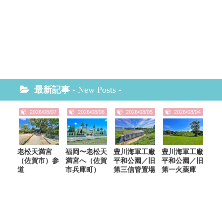
最新記事 -
New Posts
-
2026/08/07
2026/08/06
2026/08/05
2026/08/04
老松天満宮
福岡〜老松天
豊川海軍工廠
豊川海軍工廠
（佐賀市）参
満宮へ（佐賀
平和公園／旧
平和公園／旧
道
市兵庫町）
第三信管置場
第一火薬庫