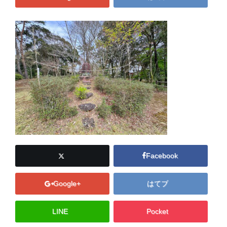
Facebook
Google+
はてブ
LINE
Pocket