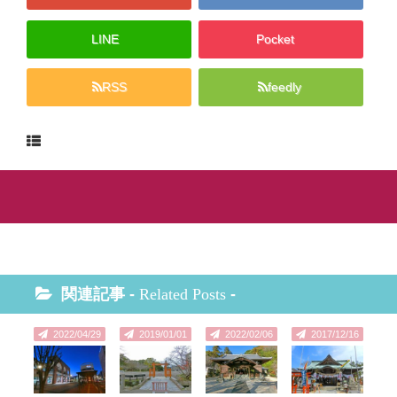
LINE
Pocket
RSS
feedly
関連記事 -
Related Posts
-
2022/04/29
2019/01/01
2022/02/06
2017/12/16