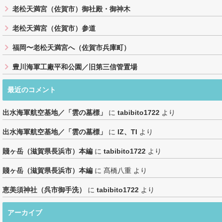
老松天満宮（佐賀市）御社殿・御神木
老松天満宮（佐賀市）参道
福岡〜老松天満宮へ（佐賀市兵庫町）
豊川海軍工廠平和公園／旧第三信管置場
最近のコメント
出水海軍航空基地／「雲の墓標」
に
tabibito1722
より
出水海軍航空基地／「雲の墓標」
に
IZ、TI
より
賤ヶ岳（滋賀県長浜市）本編
に
tabibito1722
より
賤ヶ岳（滋賀県長浜市）本編
に
髙橋八重
より
恵美須神社（呉市御手洗）
に
tabibito1722
より
アーカイブ