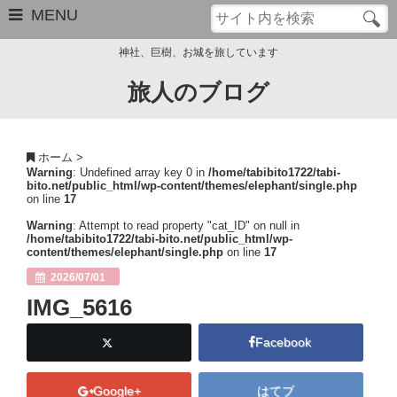
MENU
神社、巨樹、お城を旅しています
旅人のブログ
お問い合わせ
このブログについて
ホーム
>
Warning
: Undefined array key 0 in
/home/tabibito1722/tabi-
サイトマップ
bito.net/public_html/wp-content/themes/elephant/single.php
on line
17
管理人のプロフィール
Warning
: Attempt to read property "cat_ID" on null in
/home/tabibito1722/tabi-bito.net/public_html/wp-
content/themes/elephant/single.php
on line
17
Close
2026/07/01
IMG_5616
Facebook
Google+
はてブ