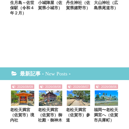
生月島～佐世
小城陣屋（佐
丹生神社（佐
大山神社（広
保駅（令和４
賀県小城市）
賀県嬉野市）
島県尾道市）
年２月）
最新記事 -
New Posts
-
2026/08/09
2026/08/08
2026/08/07
2026/08/06
老松天満宮
老松天満宮
老松天満宮
福岡〜老松天
（佐賀市）境
（佐賀市）御
（佐賀市）参
満宮へ（佐賀
内社
社殿・御神木
道
市兵庫町）