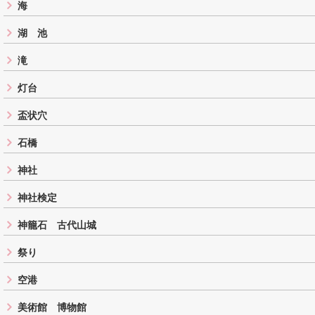
海
湖 池
滝
灯台
盃状穴
石橋
神社
神社検定
神籠石 古代山城
祭り
空港
美術館 博物館