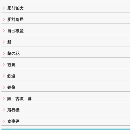
肥前狛犬
肥前鳥居
自己破産
船
藤の花
観劇
鉄道
銅像
陵 古墳 墓
飛行機
食事処