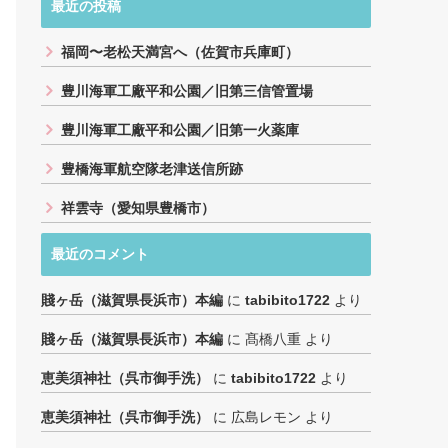
最近の投稿
福岡〜老松天満宮へ（佐賀市兵庫町）
豊川海軍工廠平和公園／旧第三信管置場
豊川海軍工廠平和公園／旧第一火薬庫
豊橋海軍航空隊老津送信所跡
祥雲寺（愛知県豊橋市）
最近のコメント
賤ヶ岳（滋賀県長浜市）本編
に
tabibito1722
より
賤ヶ岳（滋賀県長浜市）本編
に
髙橋八重
より
恵美須神社（呉市御手洗）
に
tabibito1722
より
恵美須神社（呉市御手洗）
に
広島レモン
より