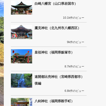
白崎八幡宮（山口県岩国市）
10.1k件のビュー
鷹見神社（北九州市八幡西区）
9k件のビュー
皇祖神社（福岡県飯塚市）
8.7k件のビュー
速開都比売神社（宮崎県西都市）
後編
6.8k件のビュー
八剣神社（福岡県鞍手町）