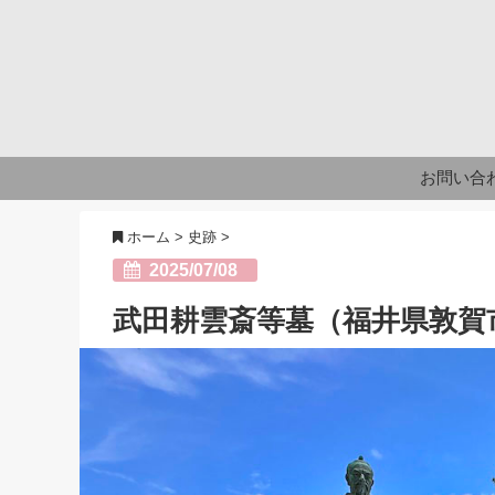
お問い合
ホーム
>
史跡
>
2025/07/08
武田耕雲斎等墓（福井県敦賀