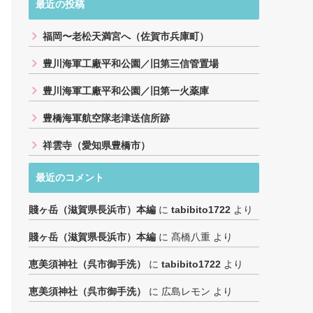
最近の投稿
福岡〜老松天満宮へ（佐賀市兵庫町）
豊川海軍工廠平和公園／旧第三信管置場
豊川海軍工廠平和公園／旧第一火薬庫
豊橋海軍航空隊老津送信所跡
祥雲寺（愛知県豊橋市）
最近のコメント
賤ヶ岳（滋賀県長浜市）本編
に
tabibito1722
より
賤ヶ岳（滋賀県長浜市）本編
に
髙橋八重
より
恵美須神社（呉市御手洗）
に
tabibito1722
より
恵美須神社（呉市御手洗）
に
広島レモン
より