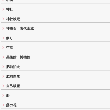
神社
神社検定
神籠石 古代山城
祭り
空港
美術館 博物館
肥前狛犬
肥前鳥居
自己破産
船
藤の花