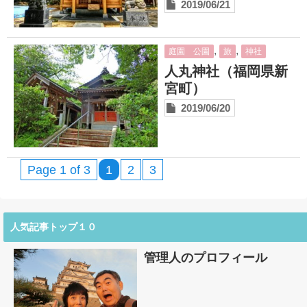
2019/06/21
,
,
庭園 公園
旅
神社
人丸神社（福岡県新
宮町）
2019/06/20
Page 1 of 3
1
2
3
人気記事トップ１０
管理人のプロフィール