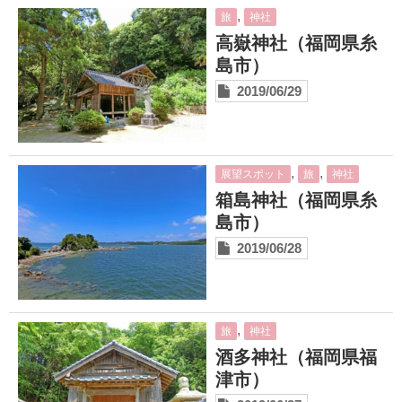
,
旅
神社
高嶽神社（福岡県糸
島市）
2019/06/29
,
,
展望スポット
旅
神社
箱島神社（福岡県糸
島市）
2019/06/28
,
旅
神社
酒多神社（福岡県福
津市）