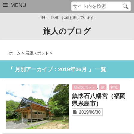
MENU
神社、巨樹、お城を旅しています
旅人のブログ
お問い合わせ
このブログについて
ホーム
>
展望スポット
>
サイトマップ
「 月別アーカイブ：2019年06月 」 一覧
管理人のプロフィール
,
,
展望スポット
旅
神社
Close
鎮懐石八幡宮（福岡
県糸島市）
2019/06/30