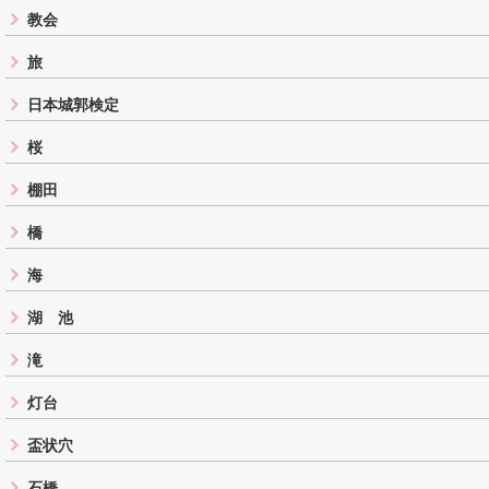
教会
旅
日本城郭検定
桜
棚田
橋
海
湖 池
滝
灯台
盃状穴
石橋