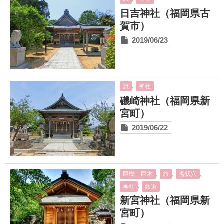
日吉神社（福岡県古
賀市）
2019/06/23
,
旅
神社
磯崎神社（福岡県新
宮町）
2019/06/22
,
,
,
巨樹 巨木
旅
盃状穴
,
神社
鉄道
新宮神社（福岡県新
宮町）