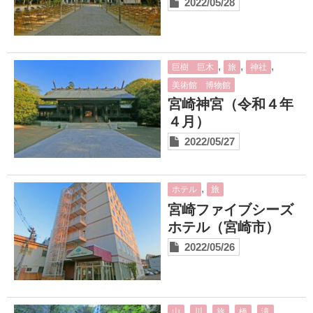
2022/05/28
,
,
,
巨樹 巨木
旅
神社
美術館 博物館
宮崎神宮（令和４年
４月）
2022/05/27
,
ホテル
旅
宮崎ファイブシーズ
ホテル（宮崎市）
2022/05/26
,
,
,
,
,
山
川
旅
橋
滝