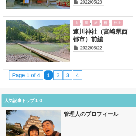
2022/05/23
,
,
,
,
山
川
旅
橋
神社
速川神社（宮崎県西
都市）前編
2022/05/22
Page 1 of 4
1
2
3
4
人気記事トップ１０
管理人のプロフィール