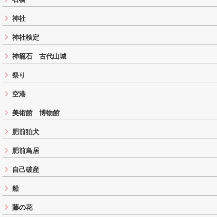
神社
神社検定
神籠石 古代山城
祭り
空港
美術館 博物館
肥前狛犬
肥前鳥居
自己破産
船
藤の花