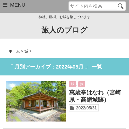
MENU
神社、巨樹、お城を旅しています
旅人のブログ
お問い合わせ
このブログについて
ホーム
>
城
>
サイトマップ
「 月別アーカイブ：2022年05月 」 一覧
管理人のプロフィール
,
城
旅
Close
萬歳亭はなれ（宮崎
県・高鍋城跡）
2022/05/31