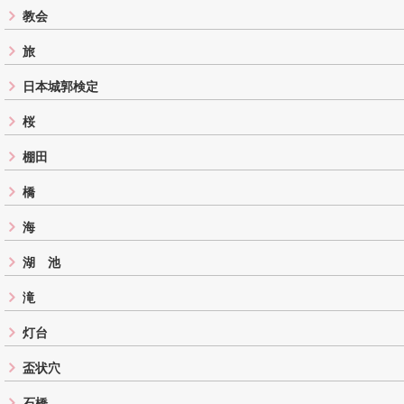
教会
旅
日本城郭検定
桜
棚田
橋
海
湖 池
滝
灯台
盃状穴
石橋