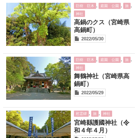
,
,
,
巨樹 巨木
庭園 公園
旅
神社
高鍋のクス（宮崎県
高鍋町）
2022/05/30
,
,
,
巨樹 巨木
庭園 公園
旅
神社
舞鶴神社（宮崎県高
鍋町）
2022/05/29
,
,
慰霊碑
旅
神社
宮崎縣護國神社（令
和４年４月）