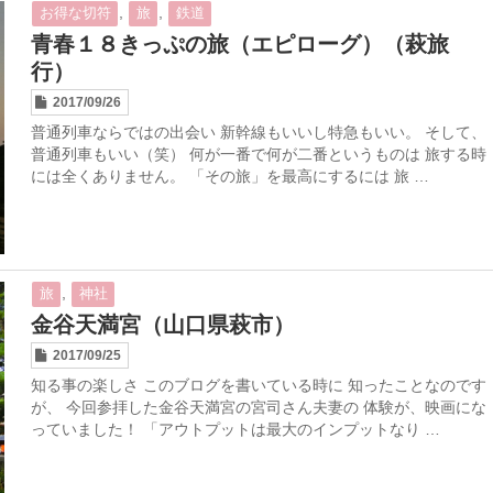
,
,
お得な切符
旅
鉄道
青春１８きっぷの旅（エピローグ）（萩旅
行）
2017/09/26
普通列車ならではの出会い 新幹線もいいし特急もいい。 そして、
普通列車もいい（笑） 何が一番で何が二番というものは 旅する時
には全くありません。 「その旅」を最高にするには 旅 …
,
旅
神社
金谷天満宮（山口県萩市）
2017/09/25
知る事の楽しさ このブログを書いている時に 知ったことなのです
が、 今回参拝した金谷天満宮の宮司さん夫妻の 体験が、映画にな
っていました！ 「アウトプットは最大のインプットなり …