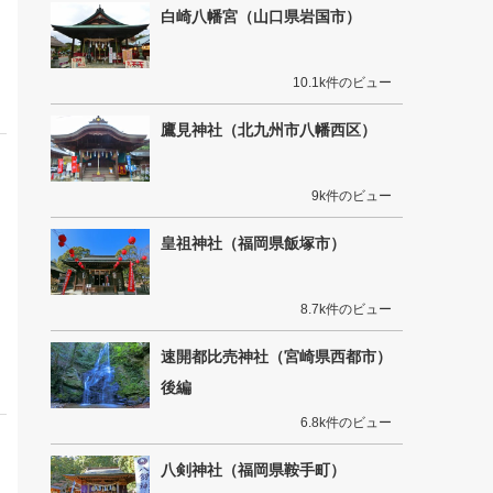
白崎八幡宮（山口県岩国市）
10.1k件のビュー
鷹見神社（北九州市八幡西区）
9k件のビュー
皇祖神社（福岡県飯塚市）
8.7k件のビュー
速開都比売神社（宮崎県西都市）
後編
6.8k件のビュー
八剣神社（福岡県鞍手町）