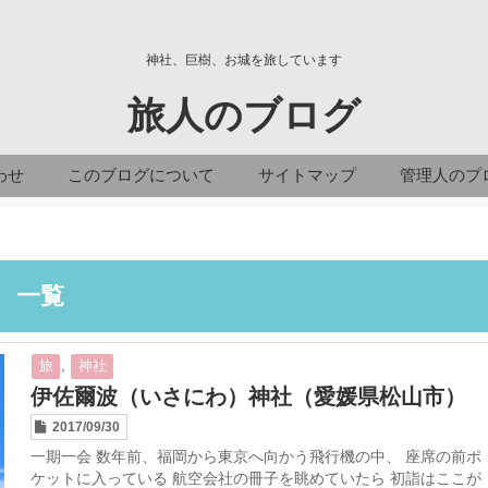
神社、巨樹、お城を旅しています
旅人のブログ
わせ
このブログについて
サイトマップ
管理人のプ
」 一覧
,
旅
神社
伊佐爾波（いさにわ）神社（愛媛県松山市）
2017/09/30
一期一会 数年前、福岡から東京へ向かう飛行機の中、 座席の前ポ
ケットに入っている 航空会社の冊子を眺めていたら 初詣はここが