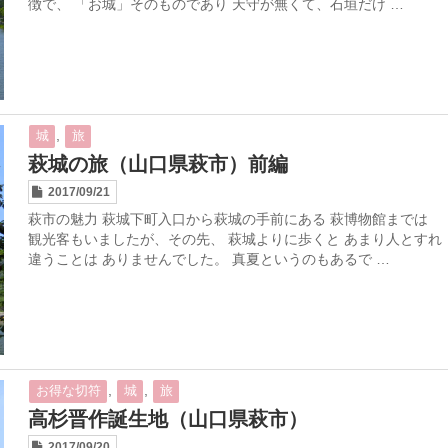
徴で、 「お城」そのものであり 天守が無くて、石垣だけ …
,
城
旅
萩城の旅（山口県萩市）前編
2017/09/21
萩市の魅力 萩城下町入口から萩城の手前にある 萩博物館までは
観光客もいましたが、その先、 萩城よりに歩くと あまり人とすれ
違うことは ありませんでした。 真夏というのもあるで …
,
,
お得な切符
城
旅
高杉晋作誕生地（山口県萩市）
2017/09/20