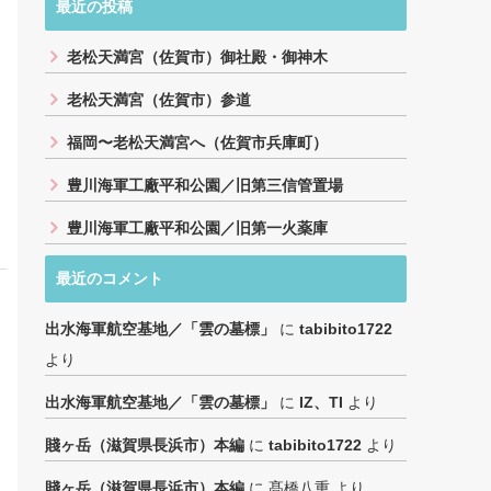
最近の投稿
老松天満宮（佐賀市）御社殿・御神木
老松天満宮（佐賀市）参道
福岡〜老松天満宮へ（佐賀市兵庫町）
豊川海軍工廠平和公園／旧第三信管置場
豊川海軍工廠平和公園／旧第一火薬庫
最近のコメント
出水海軍航空基地／「雲の墓標」
に
tabibito1722
より
出水海軍航空基地／「雲の墓標」
に
IZ、TI
より
賤ヶ岳（滋賀県長浜市）本編
に
tabibito1722
より
賤ヶ岳（滋賀県長浜市）本編
に
髙橋八重
より