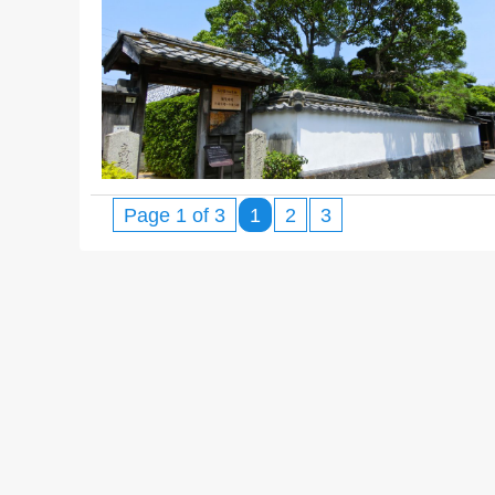
Page 1 of 3
1
2
3