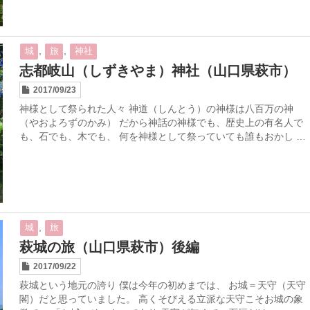
,
,
城
旅
神社
志都岐山（しずきやま）神社（山口県萩市）
2017/09/23
神様として祭られた人々 神道（しんとう）の神様は八百万の神
（やおよろずのかみ） だから神話の神様でも、歴史上の有名人で
も、石でも、木でも、 何を神様として祭っていても誰もおかし …
,
城
旅
萩城の旅（山口県萩市）後編
2017/09/22
萩城という地元の誇り 僕は今年の初めまでは、 お城＝天守（天守
閣）だと思っていました。 高くそびえる立派な天守こそお城の象