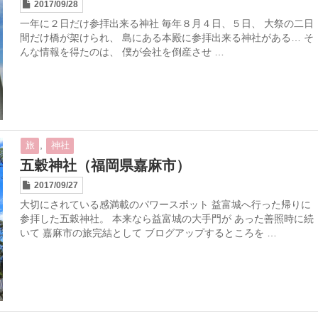
2017/09/28
一年に２日だけ参拝出来る神社 毎年８月４日、５日、 大祭の二日
間だけ橋が架けられ、 島にある本殿に参拝出来る神社がある… そ
んな情報を得たのは、 僕が会社を倒産させ …
,
旅
神社
五穀神社（福岡県嘉麻市）
2017/09/27
大切にされている感満載のパワースポット 益富城へ行った帰りに
参拝した五穀神社。 本来なら益富城の大手門が あった善照時に続
いて 嘉麻市の旅完結として ブログアップするところを …