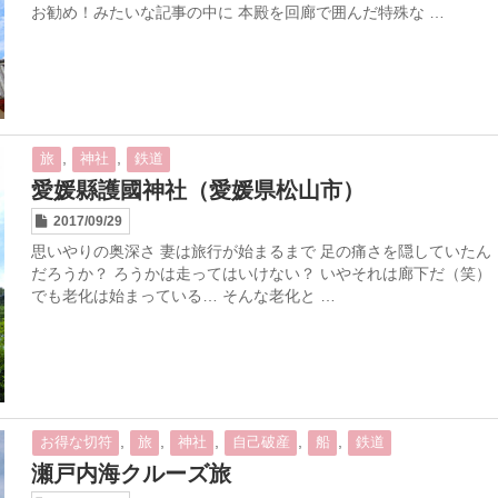
お勧め！みたいな記事の中に 本殿を回廊で囲んだ特殊な …
,
,
旅
神社
鉄道
愛媛縣護國神社（愛媛県松山市）
2017/09/29
思いやりの奥深さ 妻は旅行が始まるまで 足の痛さを隠していたん
だろうか？ ろうかは走ってはいけない？ いやそれは廊下だ（笑）
でも老化は始まっている… そんな老化と …
,
,
,
,
,
お得な切符
旅
神社
自己破産
船
鉄道
瀬戸内海クルーズ旅