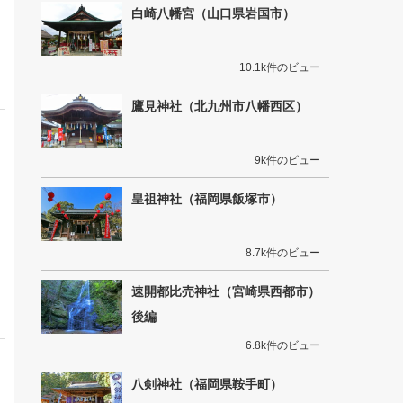
白崎八幡宮（山口県岩国市）
10.1k件のビュー
鷹見神社（北九州市八幡西区）
9k件のビュー
皇祖神社（福岡県飯塚市）
8.7k件のビュー
速開都比売神社（宮崎県西都市）
後編
6.8k件のビュー
八剣神社（福岡県鞍手町）