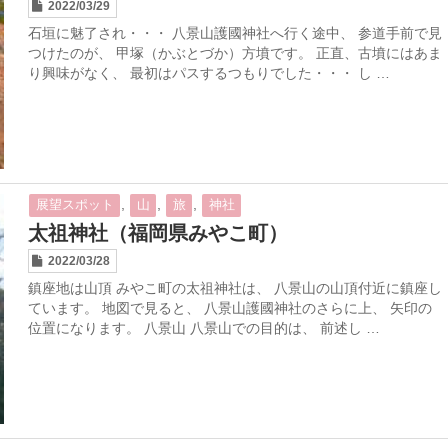
2022/03/29
石垣に魅了され・・・ 八景山護國神社へ行く途中、 参道手前で見
つけたのが、 甲塚（かぶとづか）方墳です。 正直、古墳にはあま
り興味がなく、 最初はパスするつもりでした・・・ し …
,
,
,
展望スポット
山
旅
神社
太祖神社（福岡県みやこ町）
2022/03/28
鎮座地は山頂 みやこ町の太祖神社は、 八景山の山頂付近に鎮座し
ています。 地図で見ると、 八景山護國神社のさらに上、 矢印の
位置になります。 八景山 八景山での目的は、 前述し …