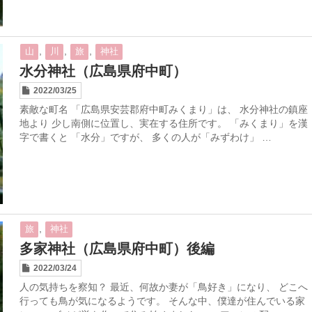
,
,
,
山
川
旅
神社
水分神社（広島県府中町）
2022/03/25
素敵な町名 「広島県安芸郡府中町みくまり」は、 水分神社の鎮座
地より 少し南側に位置し、実在する住所です。 「みくまり」を漢
字で書くと 「水分」ですが、 多くの人が「みずわけ」 …
,
旅
神社
多家神社（広島県府中町）後編
2022/03/24
人の気持ちを察知？ 最近、何故か妻が「鳥好き」になり、 どこへ
行っても鳥が気になるようです。 そんな中、僕達が住んでいる家