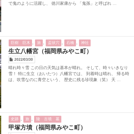
で鬼のように活躍し、 徳川家康から 「鬼孫」と呼ばれ …
,
,
,
,
巨樹 巨木
旅
盃状穴
石橋
神社
生立八幡宮（福岡県みやこ町）
2022/03/30
晴れ時々雪 この日の天気は基本が晴れ。 そして、時々いきなり
雪！ 特に生立（おいたつ）八幡宮では、 到着時は晴れ、 帰る時
は、吹雪なのに青空という、 歴史に残る珍現象（笑） 天 …
,
,
史跡
旅
陵 古墳 墓
甲塚方墳（福岡県みやこ町）