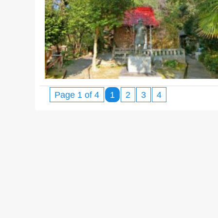
Page 1 of 4
1
2
3
4