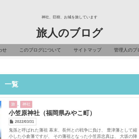
神社、巨樹、お城を旅しています
旅人のブログ
わせ
このブログについて
サイトマップ
管理人のプ
」 一覧
,
旅
神社
小笠原神社（福岡県みやこ町）
2022/03/31
鬼孫と呼ばれた藩祖 幕末、長州との戦争に負け、 豊津藩として縮
小した小倉藩ですが、 その藩祖となった小笠原忠真は、 大坂の陣