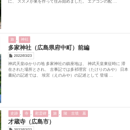
に、 スズメが巣を作って住み始めました。 エアコンの配 …
,
旅
神社
多家神社（広島県府中町）前編
2022/03/23
神武天皇ゆかりの地 多家神社の鎮座地は、 神武天皇東征時に 滞
在された場所とされ、 古事記では多祁理宮（たけりのみや） 日本
書紀の記述では、 埃宮（えのみや）の記述として 登場 …
,
,
,
,
史跡
寺
慰霊碑
旅
陵 古墳 墓
才蔵寺（広島市）
2022/03/22