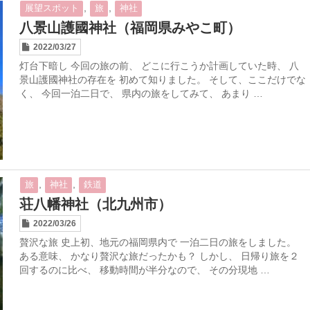
,
,
展望スポット
旅
神社
八景山護國神社（福岡県みやこ町）
2022/03/27
灯台下暗し 今回の旅の前、 どこに行こうか計画していた時、 八
景山護國神社の存在を 初めて知りました。 そして、ここだけでな
く、 今回一泊二日で、 県内の旅をしてみて、 あまり …
,
,
旅
神社
鉄道
荘八幡神社（北九州市）
2022/03/26
贅沢な旅 史上初、地元の福岡県内で 一泊二日の旅をしました。
ある意味、 かなり贅沢な旅だったかも？ しかし、 日帰り旅を２
回するのに比べ、 移動時間が半分なので、 その分現地 …