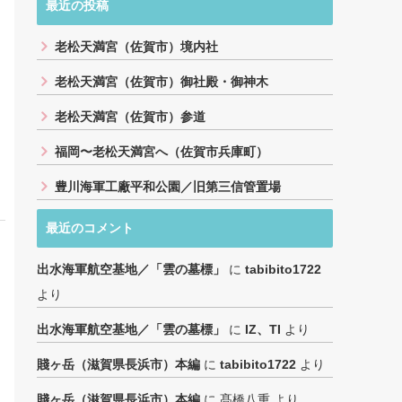
最近の投稿
老松天満宮（佐賀市）境内社
老松天満宮（佐賀市）御社殿・御神木
老松天満宮（佐賀市）参道
福岡〜老松天満宮へ（佐賀市兵庫町）
豊川海軍工廠平和公園／旧第三信管置場
最近のコメント
出水海軍航空基地／「雲の墓標」
に
tabibito1722
より
出水海軍航空基地／「雲の墓標」
に
IZ、TI
より
賤ヶ岳（滋賀県長浜市）本編
に
tabibito1722
より
賤ヶ岳（滋賀県長浜市）本編
に
髙橋八重
より