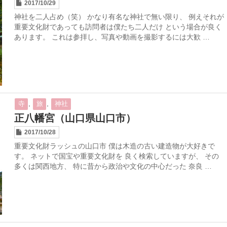
2017/10/29
神社を二人占め（笑） かなり有名な神社で無い限り、 例えそれが
重要文化財であっても訪問者は僕たち二人だけ という場合が良く
あります。 これは参拝し、写真や動画を撮影するには大歓 …
,
,
寺
旅
神社
正八幡宮（山口県山口市）
2017/10/28
重要文化財ラッシュの山口市 僕は木造の古い建造物が大好きで
す。 ネットで国宝や重要文化財を 良く検索していますが、 その
多くは関西地方、 特に昔から政治や文化の中心だった 奈良 …