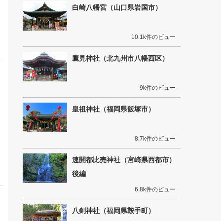
白崎八幡宮（山口県岩国市）
10.1k件のビュー
鷹見神社（北九州市八幡西区）
9k件のビュー
皇祖神社（福岡県飯塚市）
8.7k件のビュー
速開都比売神社（宮崎県西都市）
後編
6.8k件のビュー
八剣神社（福岡県鞍手町）