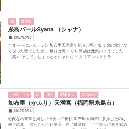
,
旅
食事処
糸島バールSyana （シャナ）
2017/10/25
たま〜〜にレストラン 加布里天満宮で気分が悪くなり 急に動けな
くなった妻でしたが、 気分は悪くても 胃袋は元気のようでした
（笑） そこで、ちょっとオシャレな イタリアンレストラ …
,
,
,
,
巨樹 巨木
旅
神社
肥前狛犬
肥前鳥居
加布里（かふり）天満宮（福岡県糸島市）
2017/10/24
心配な出来事と嬉しい出会いの神社 加布里天満宮に参拝したのは
去年の夏、 僕たちが会社倒産、自己破産後、 半年振りに働き始め