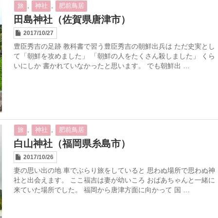
,
,
旅
神社
肥前鳥居
田島神社（佐賀県唐津市）
2017/10/27
豊臣秀吉の足跡 教科書で習う豊臣秀吉の朝鮮出兵は ただ史実とし
て「朝鮮を攻めました」 「朝鮮の人をたくさん殺しました」 くら
いにしか 書かれていなかったと思います。 でも朝鮮出 …
,
,
旅
神社
肥前鳥居
白山神社（福岡県糸島市）
2017/10/26
妻の思い出の地 車でぶらり旅をしていると 思わぬ場所で思わぬ神
社と出会えます。 ここ福吉は妻が幼いころ おばあちゃんと一緒に
来ていた場所でした。 福岡から唐津方面に向かって 国 …