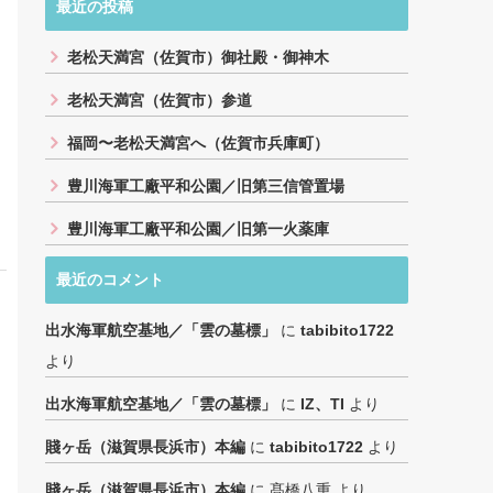
最近の投稿
老松天満宮（佐賀市）御社殿・御神木
老松天満宮（佐賀市）参道
福岡〜老松天満宮へ（佐賀市兵庫町）
豊川海軍工廠平和公園／旧第三信管置場
豊川海軍工廠平和公園／旧第一火薬庫
最近のコメント
出水海軍航空基地／「雲の墓標」
に
tabibito1722
より
出水海軍航空基地／「雲の墓標」
に
IZ、TI
より
賤ヶ岳（滋賀県長浜市）本編
に
tabibito1722
より
賤ヶ岳（滋賀県長浜市）本編
に
髙橋八重
より