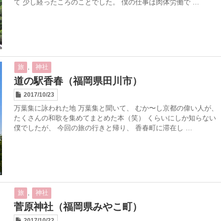
て 少し経ったころのことでした。 僕の仕事は肉体労働で …
,
旅
神社
道の駅香春（福岡県田川市）
2017/10/23
万葉集に詠われた地 万葉集と聞いて、 むか〜し京都の偉い人が、
たくさんの和歌を集めてまとめた本（笑） くらいにしか知らない
僕でしたが、 今回の旅の行きと帰り、 香春町に滞在し …
,
旅
神社
菅原神社（福岡県みやこ町）
2017/10/22