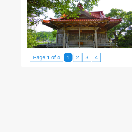
Page 1 of 4
1
2
3
4