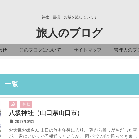
神社、巨樹、お城を旅しています
旅人のブログ
わせ
このブログについて
サイトマップ
管理人のプ
」 一覧
,
旅
神社
八坂神社（山口県山口市）
2017/10/31
お天気お姉さん 山口の旅も午後に入り、 朝から曇りがちだった空
が、 遂にというか予報通りというか、 雨がポツポツ降ってきまし