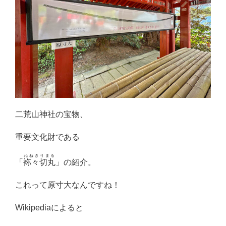
二荒山神社の宝物、
重要文化財である
ねねきりまる
「
袮々切丸
」の紹介。
これって原寸大なんですね！
Wikipediaによると