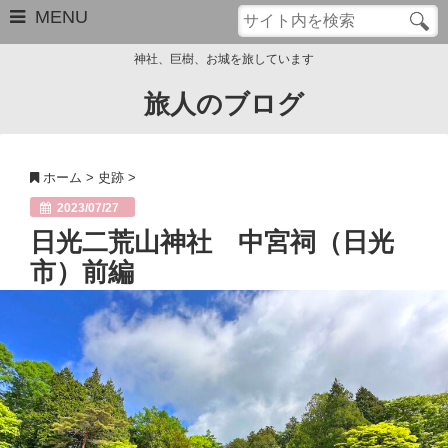
MENU
神社、巨樹、お城を旅しています
旅人のブログ
お問い合わせ
このブログについて
ホーム
>
史跡
>
サイトマップ
2023/07/27
日光二荒山神社 中宮祠（日光
管理人のプロフィール
市）前編
Close