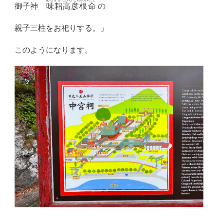
御子神
味耜高彦根命
の
親子三柱をお祀りする。」
このようになります。