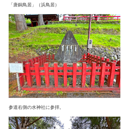
「唐銅鳥居」（浜鳥居）
参道右側の水神社に参拝。