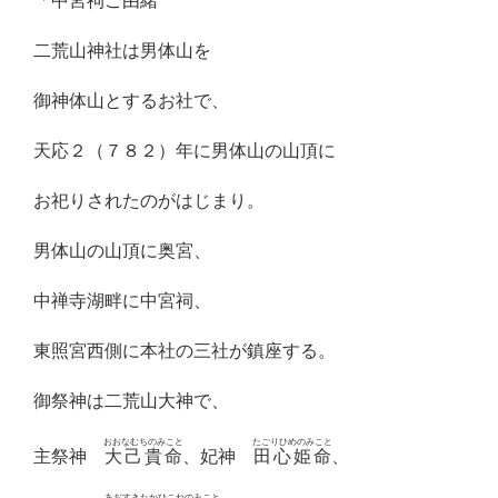
「中宮祠ご由緒
二荒山神社は男体山を
御神体山とするお社で、
天応２（７８２）年に男体山の山頂に
お祀りされたのがはじまり。
男体山の山頂に奥宮、
中禅寺湖畔に中宮祠、
東照宮西側に本社の三社が鎮座する。
御祭神は二荒山大神で、
おおなむちのみこと
たごりひめのみこと
主祭神
大己貴命
、妃神
田心姫命
、
あぢすきたかひこねのみこと