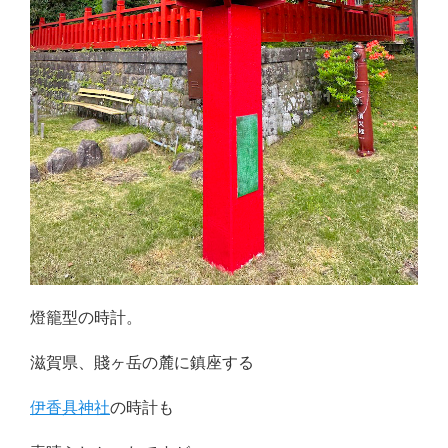
燈籠型の時計。
滋賀県、賤ヶ岳の麓に鎮座する
伊香具神社
の時計も