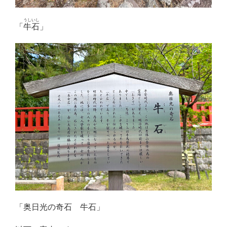
うしいし
「
牛石
」
「奥日光の奇石 牛石」