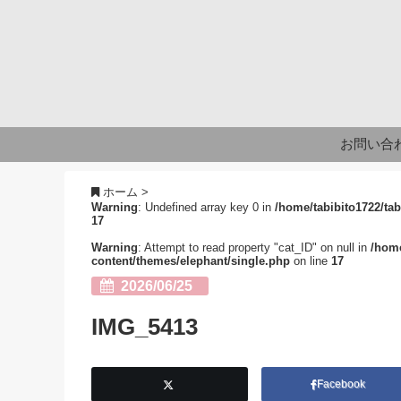
お問い合
ホーム
>
Warning
: Undefined array key 0 in
/home/tabibito1722/tab
17
Warning
: Attempt to read property "cat_ID" on null in
/home
content/themes/elephant/single.php
on line
17
2026/06/25
IMG_5413
Facebook