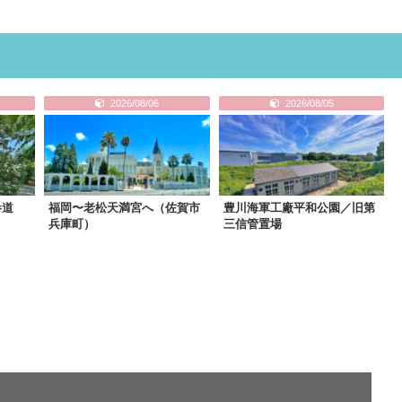
2026/08/06
2026/08/05
参道
福岡〜老松天満宮へ（佐賀市
豊川海軍工廠平和公園／旧第
兵庫町）
三信管置場