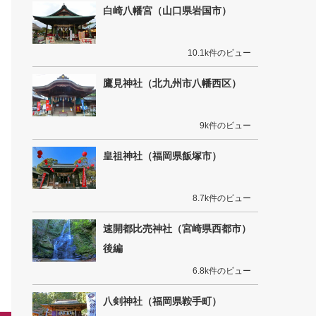
白崎八幡宮（山口県岩国市）
10.1k件のビュー
鷹見神社（北九州市八幡西区）
9k件のビュー
皇祖神社（福岡県飯塚市）
8.7k件のビュー
速開都比売神社（宮崎県西都市）
後編
6.8k件のビュー
八剣神社（福岡県鞍手町）