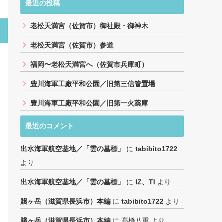
最近の投稿
老松天満宮（佐賀市）御社殿・御神木
老松天満宮（佐賀市）参道
福岡〜老松天満宮へ（佐賀市兵庫町）
豊川海軍工廠平和公園／旧第三信管置場
豊川海軍工廠平和公園／旧第一火薬庫
最近のコメント
出水海軍航空基地／「雲の墓標」
に
tabibito1722
より
出水海軍航空基地／「雲の墓標」
に
IZ、TI
より
賤ヶ岳（滋賀県長浜市）本編
に
tabibito1722
より
賤ヶ岳（滋賀県長浜市）本編
に
髙橋八重
より