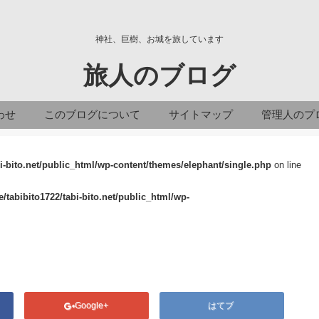
神社、巨樹、お城を旅しています
旅人のブログ
わせ
このブログについて
サイトマップ
管理人のプ
i-bito.net/public_html/wp-content/themes/elephant/single.php
on line
/tabibito1722/tabi-bito.net/public_html/wp-
Google+
はてブ