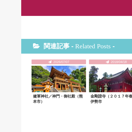
関連記事 -
Related Posts
-
2026/07/07
2018/04/18
健軍神社／神門・御社殿（熊
金剛證寺（２０１７年
本市）
伊勢市