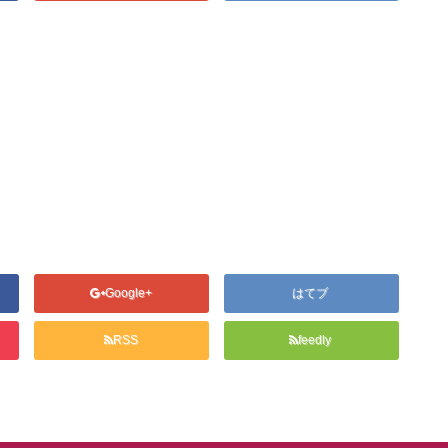
Google+
はてブ
RSS
feedly