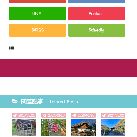
LINE
Pocket
RSS
feedly
関連記事 -
Related Posts
-
2018/05/21
2024/03/13
2020/01/20
2024/03/02