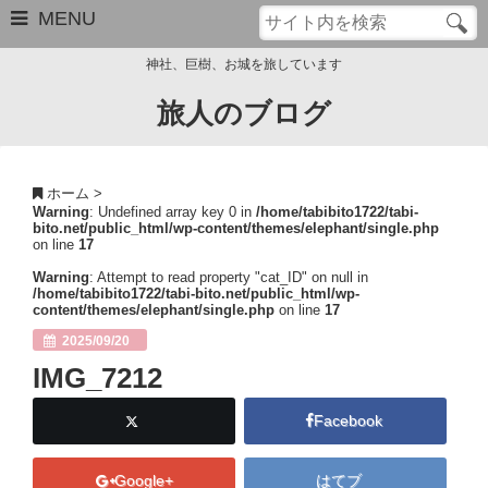
MENU
神社、巨樹、お城を旅しています
旅人のブログ
お問い合わせ
このブログについて
ホーム
>
Warning
: Undefined array key 0 in
/home/tabibito1722/tabi-
サイトマップ
bito.net/public_html/wp-content/themes/elephant/single.php
on line
17
管理人のプロフィール
Warning
: Attempt to read property "cat_ID" on null in
/home/tabibito1722/tabi-bito.net/public_html/wp-
content/themes/elephant/single.php
on line
17
Close
2025/09/20
IMG_7212
Facebook
Google+
はてブ