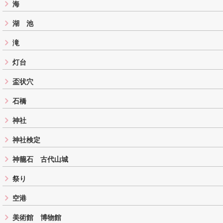
海
湖 池
滝
灯台
盃状穴
石橋
神社
神社検定
神籠石 古代山城
祭り
空港
美術館 博物館