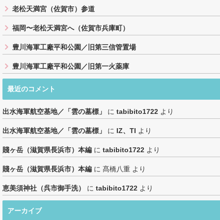
老松天満宮（佐賀市）参道
福岡〜老松天満宮へ（佐賀市兵庫町）
豊川海軍工廠平和公園／旧第三信管置場
豊川海軍工廠平和公園／旧第一火薬庫
最近のコメント
出水海軍航空基地／「雲の墓標」
に
tabibito1722
より
出水海軍航空基地／「雲の墓標」
に
IZ、TI
より
賤ヶ岳（滋賀県長浜市）本編
に
tabibito1722
より
賤ヶ岳（滋賀県長浜市）本編
に
髙橋八重
より
恵美須神社（呉市御手洗）
に
tabibito1722
より
アーカイブ