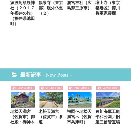
須波阿須疑神
観泉寺（東京
瀧宮神社（広
増上寺（東京
社（２０１７
都）境外仏堂
島県三原市）
都港区）徳川
年福井の旅）
（２）
将軍家霊廟
（福井県池田
町）
最新記事 -
New Posts
-
2026/08/08
2026/08/07
2026/08/06
2026/08/05
老松天満宮
老松天満宮
福岡〜老松天
豊川海軍工廠
（佐賀市）御
（佐賀市）参
満宮へ（佐賀
平和公園／旧
社殿・御神木
道
市兵庫町）
第三信管置場