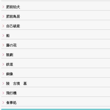
肥前狛犬
肥前鳥居
自己破産
船
藤の花
観劇
鉄道
銅像
陵 古墳 墓
飛行機
食事処