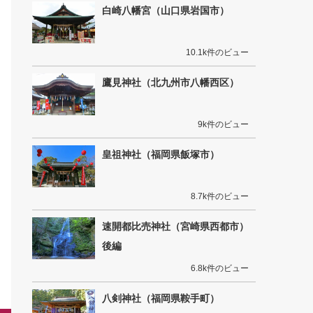
白崎八幡宮（山口県岩国市）
10.1k件のビュー
鷹見神社（北九州市八幡西区）
9k件のビュー
皇祖神社（福岡県飯塚市）
8.7k件のビュー
速開都比売神社（宮崎県西都市）
後編
6.8k件のビュー
八剣神社（福岡県鞍手町）