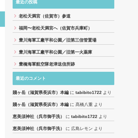
最近の投稿
老松天満宮（佐賀市）参道
福岡〜老松天満宮へ（佐賀市兵庫町）
豊川海軍工廠平和公園／旧第三信管置場
豊川海軍工廠平和公園／旧第一火薬庫
豊橋海軍航空隊老津送信所跡
最近のコメント
賤ヶ岳（滋賀県長浜市）本編
に
tabibito1722
より
賤ヶ岳（滋賀県長浜市）本編
に
髙橋八重
より
恵美須神社（呉市御手洗）
に
tabibito1722
より
恵美須神社（呉市御手洗）
に
広島レモン
より