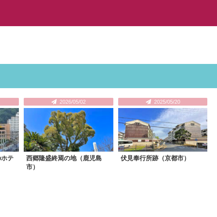
2026/05/02
2025/05/20
のホテ
西郷隆盛終焉の地（鹿児島
伏見奉行所跡（京都市）
市）