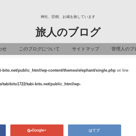
神社、巨樹、お城を旅しています
旅人のブログ
わせ
このブログについて
サイトマップ
管理人のプ
i-bito.net/public_html/wp-content/themes/elephant/single.php
on line
/tabibito1722/tabi-bito.net/public_html/wp-
Google+
はてブ