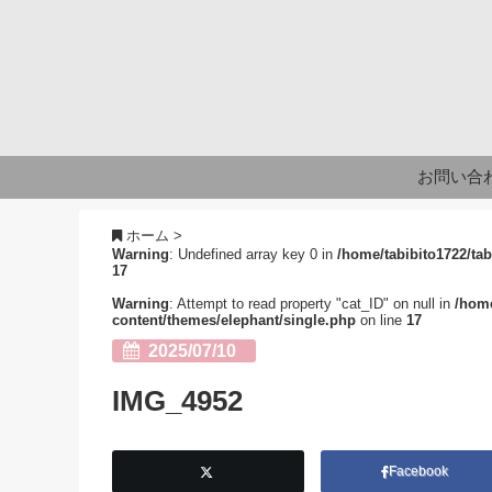
お問い合
ホーム
>
Warning
: Undefined array key 0 in
/home/tabibito1722/tab
17
Warning
: Attempt to read property "cat_ID" on null in
/home
content/themes/elephant/single.php
on line
17
2025/07/10
IMG_4952
Facebook