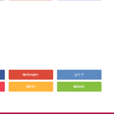
Google+
はてブ
RSS
feedly