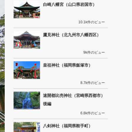
白崎八幡宮（山口県岩国市）
10.1k件のビュー
鷹見神社（北九州市八幡西区）
9k件のビュー
皇祖神社（福岡県飯塚市）
8.7k件のビュー
速開都比売神社（宮崎県西都市）
後編
6.8k件のビュー
八剣神社（福岡県鞍手町）