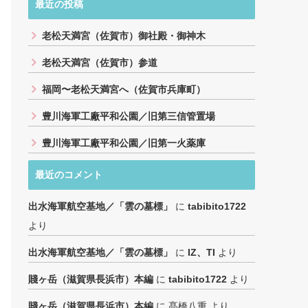
最近の投稿
老松天満宮（佐賀市）御社殿・御神木
老松天満宮（佐賀市）参道
福岡〜老松天満宮へ（佐賀市兵庫町）
豊川海軍工廠平和公園／旧第三信管置場
豊川海軍工廠平和公園／旧第一火薬庫
最近のコメント
出水海軍航空基地／「雲の墓標」
に
tabibito1722
より
出水海軍航空基地／「雲の墓標」
に
IZ、TI
より
賤ヶ岳（滋賀県長浜市）本編
に
tabibito1722
より
賤ヶ岳（滋賀県長浜市）本編
に
髙橋八重
より