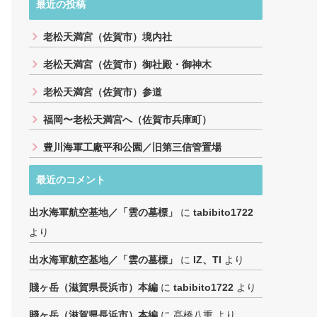
最近の投稿
老松天満宮（佐賀市）境内社
老松天満宮（佐賀市）御社殿・御神木
老松天満宮（佐賀市）参道
福岡〜老松天満宮へ（佐賀市兵庫町）
豊川海軍工廠平和公園／旧第三信管置場
最近のコメント
出水海軍航空基地／「雲の墓標」
に
tabibito1722
より
出水海軍航空基地／「雲の墓標」
に
IZ、TI
より
賤ヶ岳（滋賀県長浜市）本編
に
tabibito1722
より
賤ヶ岳（滋賀県長浜市）本編
に
髙橋八重
より