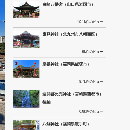
白崎八幡宮（山口県岩国市）
10.1k件のビュー
鷹見神社（北九州市八幡西区）
9k件のビュー
皇祖神社（福岡県飯塚市）
8.7k件のビュー
速開都比売神社（宮崎県西都市）
後編
6.8k件のビュー
八剣神社（福岡県鞍手町）