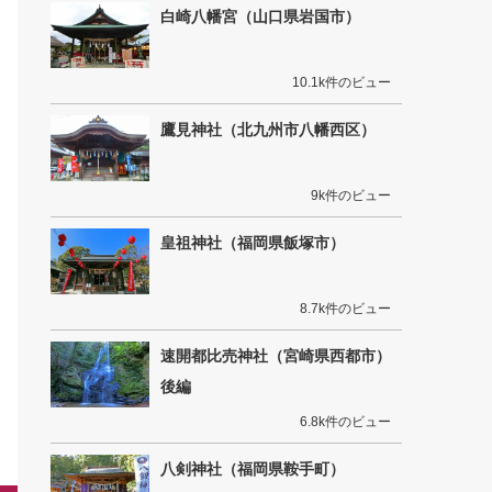
白崎八幡宮（山口県岩国市）
10.1k件のビュー
鷹見神社（北九州市八幡西区）
9k件のビュー
皇祖神社（福岡県飯塚市）
8.7k件のビュー
速開都比売神社（宮崎県西都市）
後編
6.8k件のビュー
八剣神社（福岡県鞍手町）