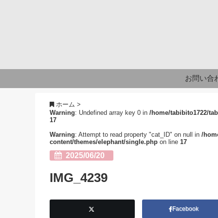
お問い合
ホーム
>
Warning
: Undefined array key 0 in
/home/tabibito1722/tab
17
Warning
: Attempt to read property "cat_ID" on null in
/home
content/themes/elephant/single.php
on line
17
2025/06/20
IMG_4239
Facebook