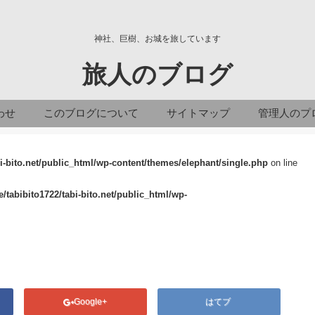
神社、巨樹、お城を旅しています
旅人のブログ
わせ
このブログについて
サイトマップ
管理人のプ
i-bito.net/public_html/wp-content/themes/elephant/single.php
on line
/tabibito1722/tabi-bito.net/public_html/wp-
Google+
はてブ