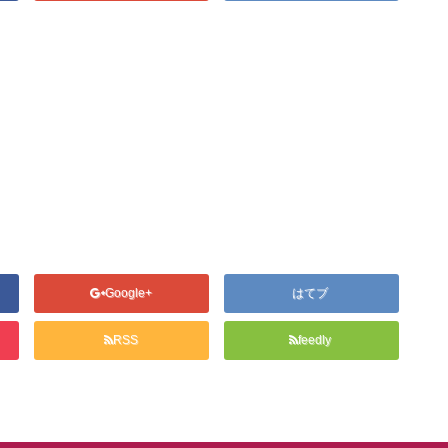
Google+
はてブ
RSS
feedly