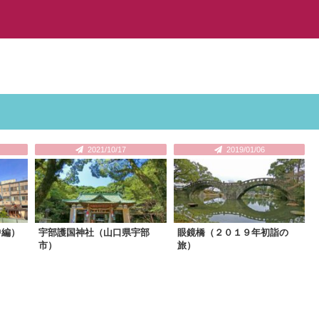
2021/10/17
2019/01/06
中編）
宇部護国神社（山口県宇部
眼鏡橋（２０１９年初詣の
市）
旅）