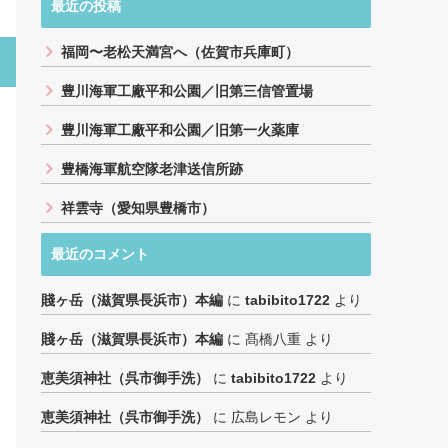
最近の投稿
福岡〜老松天満宮へ（佐賀市兵庫町）
豊川海軍工廠平和公園／旧第三信管置場
豊川海軍工廠平和公園／旧第一火薬庫
豊橋海軍航空隊老津送信所跡
祥雲寺（愛知県豊橋市）
最近のコメント
賤ヶ岳（滋賀県長浜市）本編
に
tabibito1722
より
賤ヶ岳（滋賀県長浜市）本編
に
髙橋八重
より
恵美須神社（呉市御手洗）
に
tabibito1722
より
恵美須神社（呉市御手洗）
に
広島レモン
より