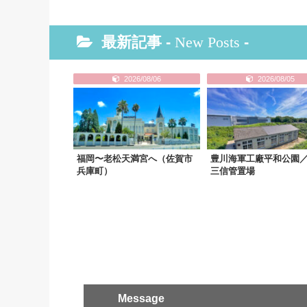
最新記事 -
New Posts
-
2026/08/06
2026/08/05
福岡〜老松天満宮へ（佐賀市
豊川海軍工廠平和公園
兵庫町）
三信管置場
Message