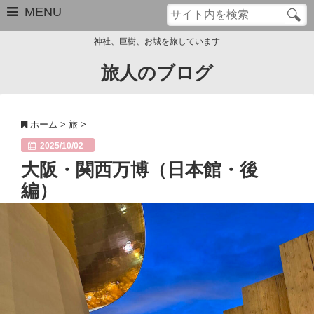
MENU
神社、巨樹、お城を旅しています
旅人のブログ
お問い合わせ
このブログについて
ホーム
>
旅
>
サイトマップ
2025/10/02
大阪・関西万博（日本館・後
管理人のプロフィール
編）
Close