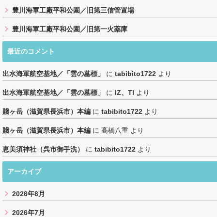
豊川海軍工廠平和公園／旧第三信管置場
豊川海軍工廠平和公園／旧第一火薬庫
最近のコメント
出水海軍航空基地／「雲の墓標」
に
tabibito1722
より
出水海軍航空基地／「雲の墓標」
に
IZ、TI
より
賤ヶ岳（滋賀県長浜市）本編
に
tabibito1722
より
賤ヶ岳（滋賀県長浜市）本編
に
髙橋八重
より
恵美須神社（呉市御手洗）
に
tabibito1722
より
アーカイブ
2026年8月
2026年7月