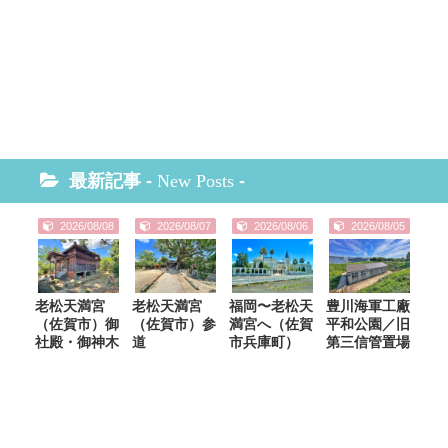
最新記事 -
New Posts
-
2026/08/08
2026/08/07
2026/08/06
2026/08/05
老松天満宮
老松天満宮
福岡〜老松天
豊川海軍工廠
（佐賀市）御
（佐賀市）参
満宮へ（佐賀
平和公園／旧
社殿・御神木
道
市兵庫町）
第三信管置場