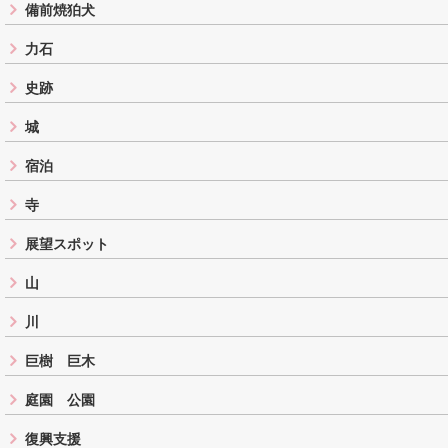
備前焼狛犬
力石
史跡
城
宿泊
寺
展望スポット
山
川
巨樹 巨木
庭園 公園
復興支援