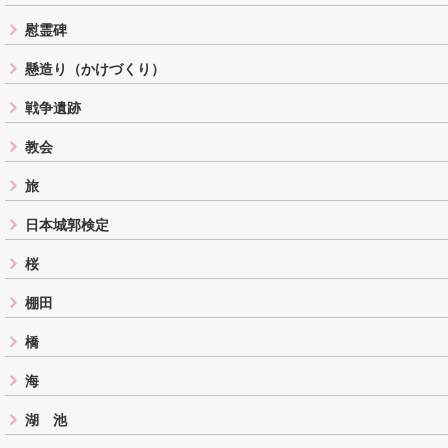
慰霊碑
懸造り（かけづくり）
戦争遺跡
教会
旅
日本城郭検定
桜
棚田
橋
海
湖 池