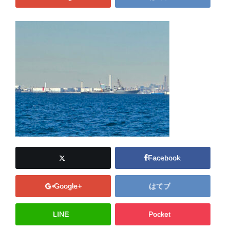
Facebook
Google+
はてブ
LINE
Pocket