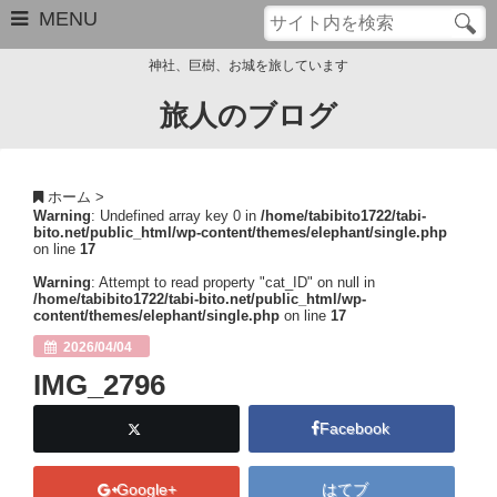
MENU
神社、巨樹、お城を旅しています
旅人のブログ
お問い合わせ
このブログについて
ホーム
>
Warning
: Undefined array key 0 in
/home/tabibito1722/tabi-
サイトマップ
bito.net/public_html/wp-content/themes/elephant/single.php
on line
17
管理人のプロフィール
Warning
: Attempt to read property "cat_ID" on null in
/home/tabibito1722/tabi-bito.net/public_html/wp-
content/themes/elephant/single.php
on line
17
Close
2026/04/04
IMG_2796
Facebook
Google+
はてブ