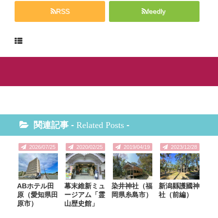
RSS
feedly
関連記事 -
Related Posts
-
2026/07/25
2020/02/25
2019/04/19
2023/12/28
ABホテル田
幕末維新ミュ
染井神社（福
新潟縣護國神
原（愛知県田
ージアム「霊
岡県糸島市）
社（前編）
原市）
山歴史館」