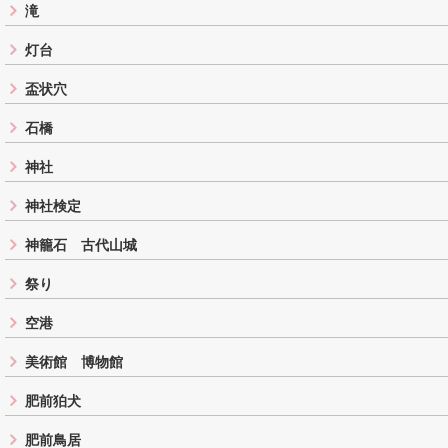
滝
灯台
盃状穴
石橋
神社
神社検定
神籠石 古代山城
祭り
空港
美術館 博物館
肥前狛犬
肥前鳥居