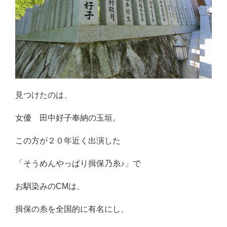
見つけたのは、
女優 田中好子奉納の玉垣。
この方が２０年近く出演した
「そうめんやっぱり揖保乃糸♪」で
お馴染みのCMは、
揖保の糸を全国的に有名にし、