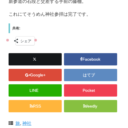
新参道の石段と交差する手前の藤棚。
これにてそうめん神社参拝は完了です。
共有:
シェア
Facebook
Google+
はてブ
LINE
Pocket
RSS
feedly
旅
,
神社