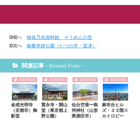
前へ
揖保乃糸資料館 そうめんの里
次へ
御番所跡公園（たつの市・室津）
関連記事 -
Related Posts
-
2023/09/10
2024/03/24
2025/01/10
2024/03/05
金戒光明寺
寛永寺・開山
仙台空港〜南
麻布台ヒル
（京都市）御
堂（東京都上
州神社（山形
ズ・３３階ス
影堂
野公園）
県酒田市）
カイロビー