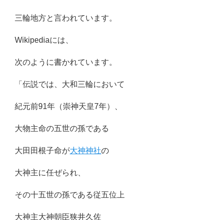
三輪地方と言われています。
Wikipediaには、
次のように書かれています。
「伝説では、大和三輪において
紀元前91年（崇神天皇7年）、
大物主命の五世の孫である
大田田根子命が
大神神社
の
大神主に任ぜられ、
その十五世の孫である従五位上
大神主大神朝臣狭井久佐