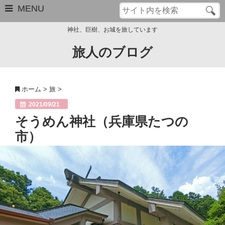
MENU
神社、巨樹、お城を旅しています
旅人のブログ
お問い合わせ
このブログについて
ホーム
>
旅
>
サイトマップ
2021/09/21
そうめん神社（兵庫県たつの
管理人のプロフィール
市）
Close