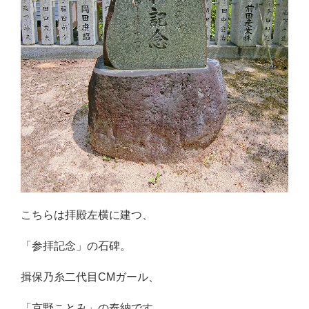
こちらは拝殿左横に建つ、
「参拝記念」の石碑。
揖保乃糸二代目CMガール、
「京野ことみ」の奉納です。