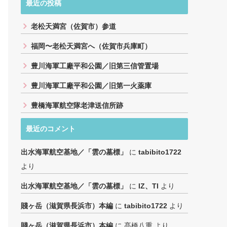
最近の投稿
老松天満宮（佐賀市）参道
福岡〜老松天満宮へ（佐賀市兵庫町）
豊川海軍工廠平和公園／旧第三信管置場
豊川海軍工廠平和公園／旧第一火薬庫
豊橋海軍航空隊老津送信所跡
最近のコメント
出水海軍航空基地／「雲の墓標」
に
tabibito1722
より
出水海軍航空基地／「雲の墓標」
に
IZ、TI
より
賤ヶ岳（滋賀県長浜市）本編
に
tabibito1722
より
賤ヶ岳（滋賀県長浜市）本編
に
髙橋八重
より