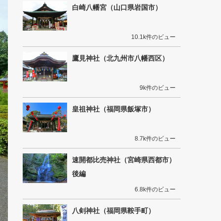
白崎八幡宮（山口県岩国市）
10.1k件のビュー
鷹見神社（北九州市八幡西区）
9k件のビュー
皇祖神社（福岡県飯塚市）
8.7k件のビュー
速開都比売神社（宮崎県西都市）
後編
6.8k件のビュー
八剣神社（福岡県鞍手町）