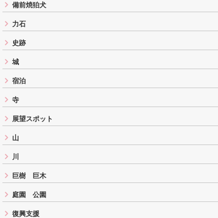
備前焼狛犬
力石
史跡
城
宿泊
寺
展望スポット
山
川
巨樹 巨木
庭園 公園
復興支援