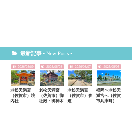
最新記事 -
New Posts
-
2026/08/09
2026/08/08
2026/08/07
2026/08/06
老松天満宮
老松天満宮
老松天満宮
福岡〜老松天
（佐賀市）境
（佐賀市）御
（佐賀市）参
満宮へ（佐賀
内社
社殿・御神木
道
市兵庫町）