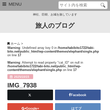
MENU
神社、巨樹、お城を旅しています
旅人のブログ
お問い合わせ
このブログについて
ホーム
>
Warning
: Undefined array key 0 in
/home/tabibito1722/tabi-
サイトマップ
bito.net/public_html/wp-content/themes/elephant/single.php
on line
17
管理人のプロフィール
Warning
: Attempt to read property "cat_ID" on null in
/home/tabibito1722/tabi-bito.net/public_html/wp-
content/themes/elephant/single.php
on line
17
Close
2025/10/15
IMG_7938
Facebook
Google+
はてブ