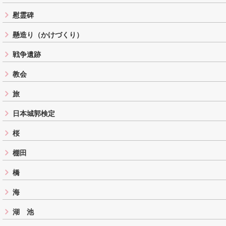
慰霊碑
懸造り（かけづくり）
戦争遺跡
教会
旅
日本城郭検定
桜
棚田
橋
海
湖 池