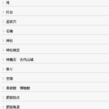
滝
灯台
盃状穴
石橋
神社
神社検定
神籠石 古代山城
祭り
空港
美術館 博物館
肥前狛犬
肥前鳥居