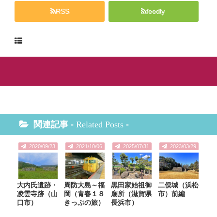
RSS
feedly
関連記事 -
Related Posts
-
2020/09/23
2021/10/06
2025/07/31
2023/03/29
大内氏遺跡・
周防大島～福
黒田家始祖御
二俣城（浜松
凌雲寺跡（山
岡（青春１８
廟所（滋賀県
市）前編
口市）
きっぷの旅）
長浜市）