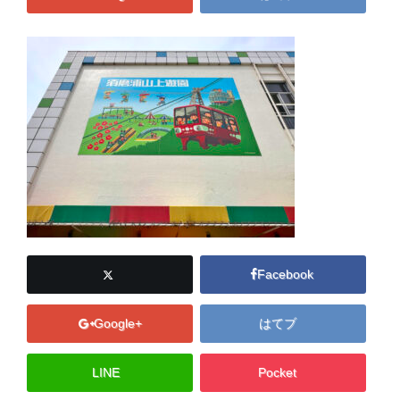
Facebook
Google+
はてブ
LINE
Pocket