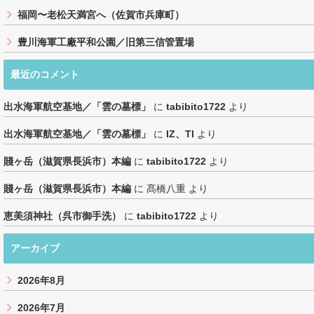
福岡〜老松天満宮へ（佐賀市兵庫町）
豊川海軍工廠平和公園／旧第三信管置場
最近のコメント
出水海軍航空基地／「雲の墓標」
に
tabibito1722
より
出水海軍航空基地／「雲の墓標」
に
IZ、TI
より
賤ヶ岳（滋賀県長浜市）本編
に
tabibito1722
より
賤ヶ岳（滋賀県長浜市）本編
に
髙橋八重
より
恵美須神社（呉市御手洗）
に
tabibito1722
より
アーカイブ
2026年8月
2026年7月