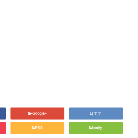
Google+
はてブ
RSS
feedly