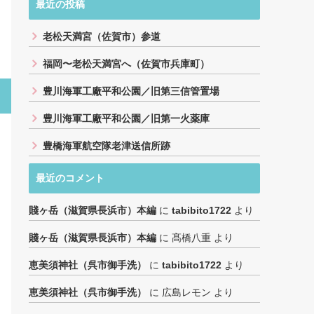
最近の投稿
老松天満宮（佐賀市）参道
福岡〜老松天満宮へ（佐賀市兵庫町）
豊川海軍工廠平和公園／旧第三信管置場
豊川海軍工廠平和公園／旧第一火薬庫
豊橋海軍航空隊老津送信所跡
最近のコメント
賤ヶ岳（滋賀県長浜市）本編
に
tabibito1722
より
賤ヶ岳（滋賀県長浜市）本編
に
髙橋八重
より
恵美須神社（呉市御手洗）
に
tabibito1722
より
恵美須神社（呉市御手洗）
に
広島レモン
より