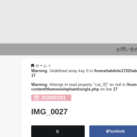
お問い合
ホーム
>
Warning
: Undefined array key 0 in
/home/tabibito1722/tab
17
Warning
: Attempt to read property "cat_ID" on null in
/home
content/themes/elephant/single.php
on line
17
2026/01/01
IMG_0027
Facebook