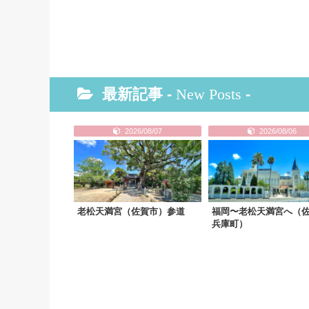
最新記事 -
New Posts
-
2026/08/07
2026/08/06
老松天満宮（佐賀市）参道
福岡〜老松天満宮へ（
兵庫町）