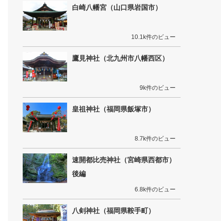
白崎八幡宮（山口県岩国市）
10.1k件のビュー
鷹見神社（北九州市八幡西区）
9k件のビュー
皇祖神社（福岡県飯塚市）
8.7k件のビュー
速開都比売神社（宮崎県西都市）
後編
6.8k件のビュー
八剣神社（福岡県鞍手町）