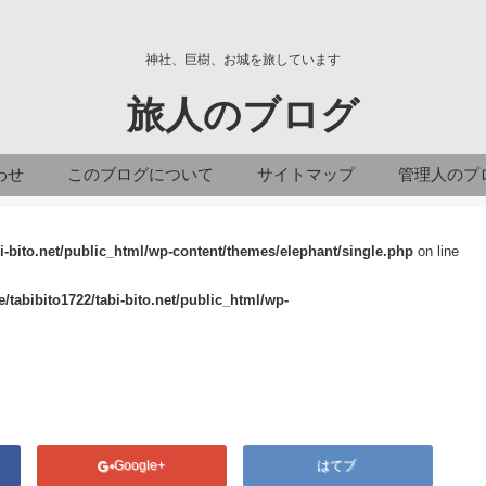
神社、巨樹、お城を旅しています
旅人のブログ
わせ
このブログについて
サイトマップ
管理人のプ
i-bito.net/public_html/wp-content/themes/elephant/single.php
on line
/tabibito1722/tabi-bito.net/public_html/wp-
Google+
はてブ