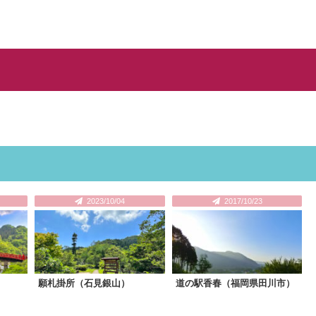
2023/10/04
2017/10/23
）
願札掛所（石見銀山）
道の駅香春（福岡県田川市）