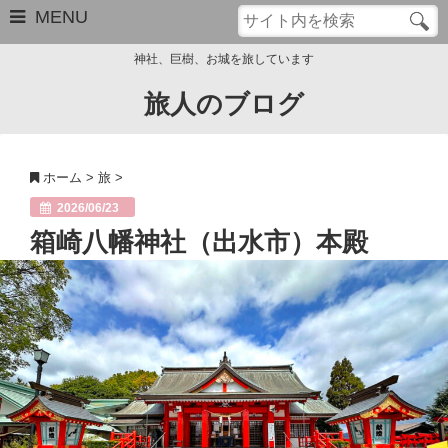
MENU
神社、巨樹、お城を旅しています
旅人のブログ
お問い合わせ
このブログについて
ホーム
>
旅
>
サイトマップ
2026/06/23
箱崎八幡神社（出水市）本殿
管理人のプロフィール
Close