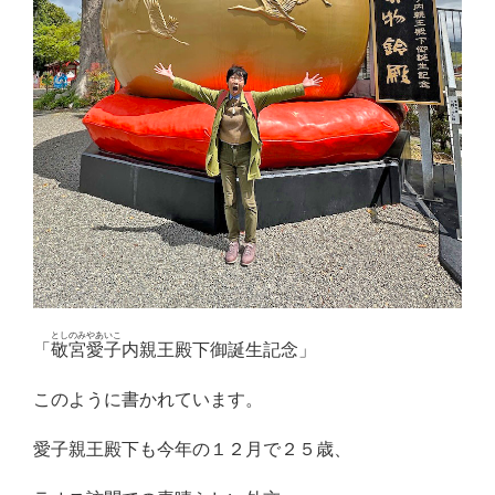
としのみやあいこ
「
敬宮愛子
内親王殿下御誕生記念」
このように書かれています。
愛子親王殿下も今年の１２月で２５歳、