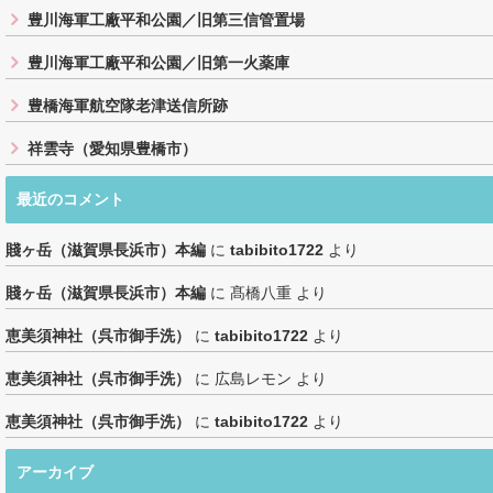
豊川海軍工廠平和公園／旧第三信管置場
豊川海軍工廠平和公園／旧第一火薬庫
豊橋海軍航空隊老津送信所跡
祥雲寺（愛知県豊橋市）
最近のコメント
賤ヶ岳（滋賀県長浜市）本編
に
tabibito1722
より
賤ヶ岳（滋賀県長浜市）本編
に
髙橋八重
より
恵美須神社（呉市御手洗）
に
tabibito1722
より
恵美須神社（呉市御手洗）
に
広島レモン
より
恵美須神社（呉市御手洗）
に
tabibito1722
より
アーカイブ