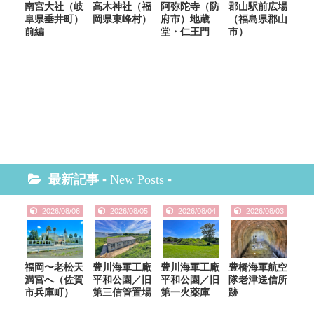
南宮大社（岐
高木神社（福
阿弥陀寺（防
郡山駅前広場
阜県垂井町）
岡県東峰村）
府市）地蔵
（福島県郡山
前編
堂・仁王門
市）
最新記事 -
New Posts
-
2026/08/06
2026/08/05
2026/08/04
2026/08/03
福岡〜老松天
豊川海軍工廠
豊川海軍工廠
豊橋海軍航空
満宮へ（佐賀
平和公園／旧
平和公園／旧
隊老津送信所
市兵庫町）
第三信管置場
第一火薬庫
跡