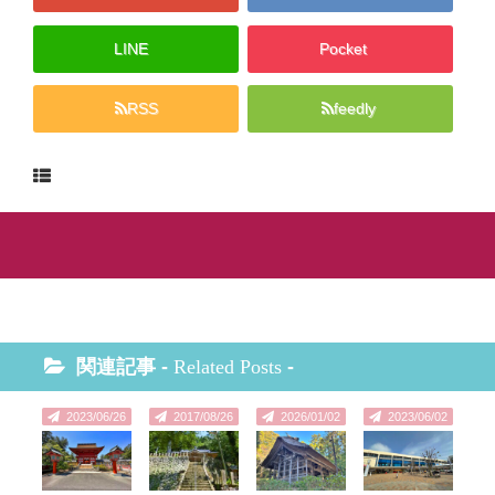
LINE
Pocket
RSS
feedly
関連記事 -
Related Posts
-
2023/06/26
2017/08/26
2026/01/02
2023/06/02