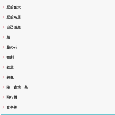
肥前狛犬
肥前鳥居
自己破産
船
藤の花
観劇
鉄道
銅像
陵 古墳 墓
飛行機
食事処