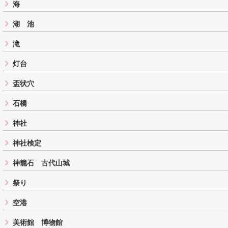
海
湖 池
滝
灯台
盃状穴
石橋
神社
神社検定
神籠石 古代山城
祭り
空港
美術館 博物館