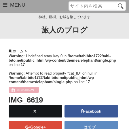
MENU
神社、巨樹、お城を旅しています
旅人のブログ
お問い合わせ
このブログについて
ホーム
>
Warning
: Undefined array key 0 in
/home/tabibito1722/tabi-
サイトマップ
bito.net/public_html/wp-content/themes/elephant/single.php
on line
17
管理人のプロフィール
Warning
: Attempt to read property "cat_ID" on null in
/home/tabibito1722/tabi-bito.net/public_html/wp-
content/themes/elephant/single.php
on line
17
Close
2026/06/29
IMG_6619
Facebook
Google+
はてブ