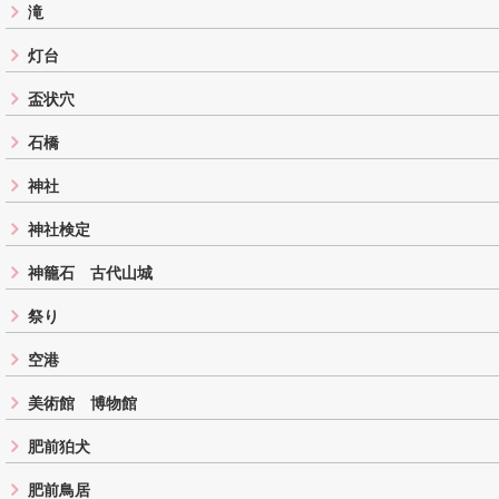
滝
灯台
盃状穴
石橋
神社
神社検定
神籠石 古代山城
祭り
空港
美術館 博物館
肥前狛犬
肥前鳥居