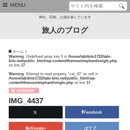
MENU
神社、巨樹、お城を旅しています
旅人のブログ
お問い合わせ
このブログについて
ホーム
>
Warning
: Undefined array key 0 in
/home/tabibito1722/tabi-
サイトマップ
bito.net/public_html/wp-content/themes/elephant/single.php
on line
17
管理人のプロフィール
Warning
: Attempt to read property "cat_ID" on null in
/home/tabibito1722/tabi-bito.net/public_html/wp-
content/themes/elephant/single.php
on line
17
Close
2025/06/26
IMG_4437
Facebook
Google+
はてブ