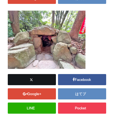
Facebook
Google+
はてブ
LINE
Pocket