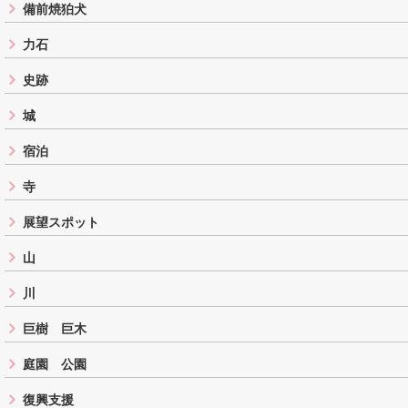
備前焼狛犬
力石
史跡
城
宿泊
寺
展望スポット
山
川
巨樹 巨木
庭園 公園
復興支援