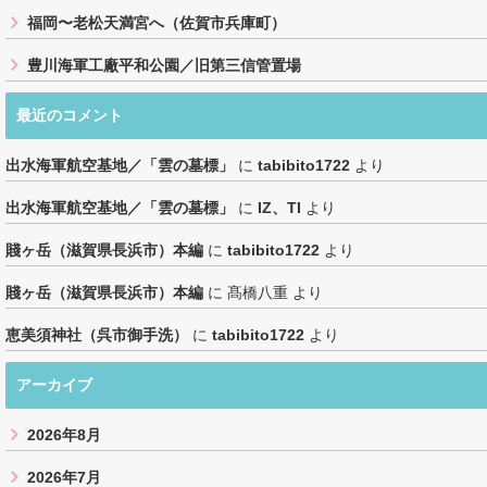
福岡〜老松天満宮へ（佐賀市兵庫町）
豊川海軍工廠平和公園／旧第三信管置場
最近のコメント
出水海軍航空基地／「雲の墓標」
に
tabibito1722
より
出水海軍航空基地／「雲の墓標」
に
IZ、TI
より
賤ヶ岳（滋賀県長浜市）本編
に
tabibito1722
より
賤ヶ岳（滋賀県長浜市）本編
に
髙橋八重
より
恵美須神社（呉市御手洗）
に
tabibito1722
より
アーカイブ
2026年8月
2026年7月