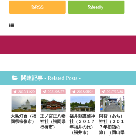
RSS
feedly
関連記事 -
Related Posts
-
2019/11/20
2021/03/27
2018/05/24
2017/12/30
大島灯台（福
正ノ宮正八幡
福井縣護國神
阿智（あち）
岡県宗像市）
神社（福岡県
社（２０１７
神社（２０１
行橋市）
年福井の旅）
７年初詣の
（福井市）
旅）（岡山県