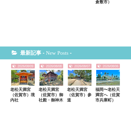
倉敷市）
最新記事 -
New Posts
-
2026/08/09
2026/08/08
2026/08/07
2026/08/06
老松天満宮
老松天満宮
老松天満宮
福岡〜老松天
（佐賀市）境
（佐賀市）御
（佐賀市）参
満宮へ（佐賀
内社
社殿・御神木
道
市兵庫町）