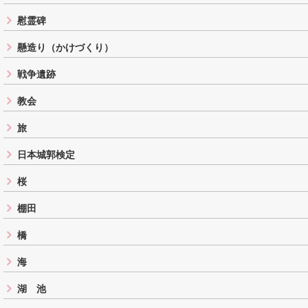
慰霊碑
懸造り（かけづくり）
戦争遺跡
教会
旅
日本城郭検定
桜
棚田
橋
海
湖 池