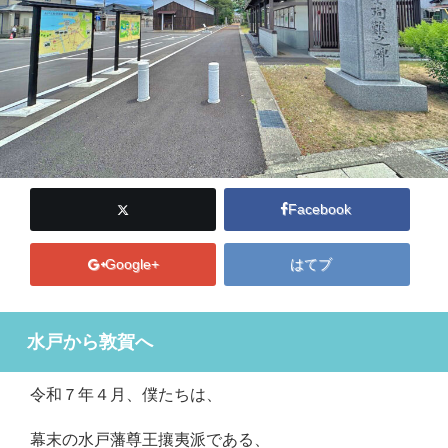
Facebook
Google+
はてブ
水戸から敦賀へ
令和７年４月、僕たちは、
幕末の水戸藩尊王攘夷派である、