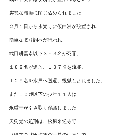
劣悪な環境に閉じ込められました。
２月１日から永覚寺に仮白洲が設置され、
簡単な取り調べが行われ、
武田耕雲斎以下３５３名が死罪、
１８８名が追放、１３７名を流罪、
１２５名を水戸へ送還、投獄とされました。
また１５歳以下の少年１１人は、
永厳寺が引き取り保護しました。
天狗党の処刑は、松原来迎寺野
（現在の武田耕雲斎等墓の位置）で、