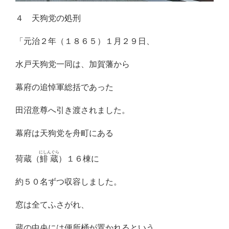
４ 天狗党の処刑
「元治２年（１８６５）１月２９日、
水戸天狗党一同は、加賀藩から
幕府の追悼軍総括であった
田沼意尊へ引き渡されました。
幕府は天狗党を舟町にある
にしんぐら
荷蔵（
鯡蔵
）１６棟に
約５０名ずつ収容しました。
窓は全てふさがれ、
蔵の中央には便所桶が置かれるという