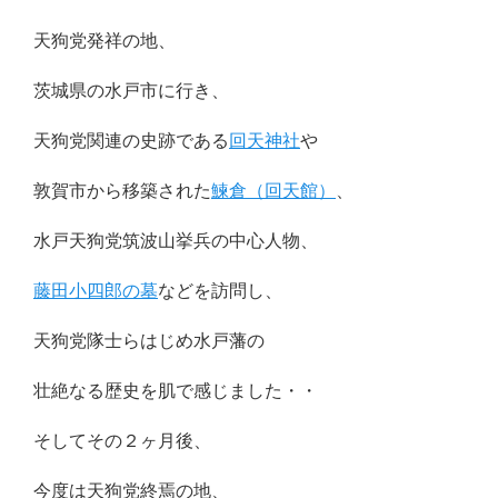
天狗党発祥の地、
茨城県の水戸市に行き、
天狗党関連の史跡である
回天神社
や
敦賀市から移築された
鰊倉（回天館）
、
水戸天狗党筑波山挙兵の中心人物、
藤田小四郎の墓
などを訪問し、
天狗党隊士らはじめ水戸藩の
壮絶なる歴史を肌で感じました・・
そしてその２ヶ月後、
今度は天狗党終焉の地、