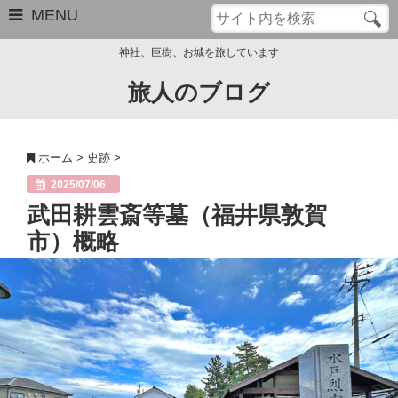
MENU
神社、巨樹、お城を旅しています
旅人のブログ
お問い合わせ
このブログについて
ホーム
>
史跡
>
サイトマップ
2025/07/06
武田耕雲斎等墓（福井県敦賀
管理人のプロフィール
市）概略
Close