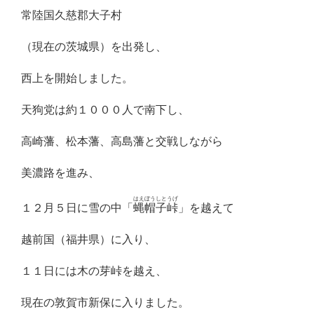
常陸国久慈郡大子村
（現在の茨城県）を出発し、
西上を開始しました。
天狗党は約１０００人で南下し、
高崎藩、松本藩、高島藩と交戦しながら
美濃路を進み、
はえぼうしとうげ
１２月５日に雪の中「
蝿帽子峠
」を越えて
越前国（福井県）に入り、
１１日には木の芽峠を越え、
現在の敦賀市新保に入りました。