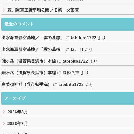
豊川海軍工廠平和公園／旧第一火薬庫
最近のコメント
出水海軍航空基地／「雲の墓標」
に
tabibito1722
より
出水海軍航空基地／「雲の墓標」
に
IZ、TI
より
賤ヶ岳（滋賀県長浜市）本編
に
tabibito1722
より
賤ヶ岳（滋賀県長浜市）本編
に
髙橋八重
より
恵美須神社（呉市御手洗）
に
tabibito1722
より
アーカイブ
2026年8月
2026年7月