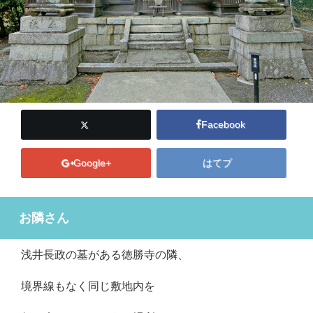
Facebook
Google+
はてブ
お隣さん
浅井長政の墓がある徳勝寺の隣、
境界線もなく同じ敷地内を