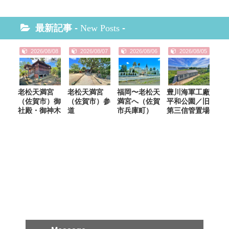
最新記事 -
New Posts
-
2026/08/08
2026/08/07
2026/08/06
2026/08/05
老松天満宮
老松天満宮
福岡〜老松天
豊川海軍工廠
（佐賀市）御
（佐賀市）参
満宮へ（佐賀
平和公園／旧
社殿・御神木
道
市兵庫町）
第三信管置場