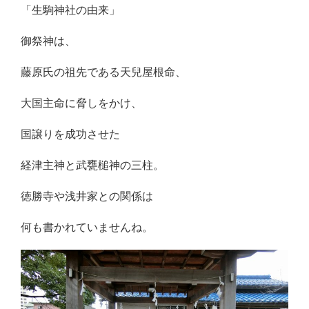
「生駒神社の由来」
御祭神は、
藤原氏の祖先である天兒屋根命、
大国主命に脅しをかけ、
国譲りを成功させた
経津主神と武甕槌神の三柱。
徳勝寺や浅井家との関係は
何も書かれていませんね。