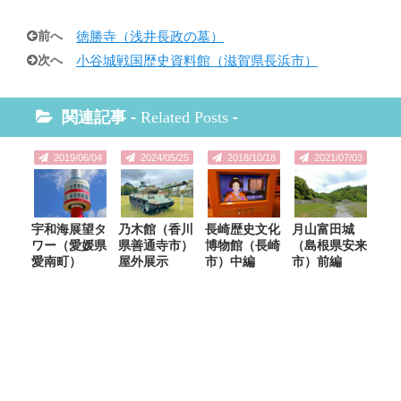
前へ
徳勝寺（浅井長政の墓）
次へ
小谷城戦国歴史資料館（滋賀県長浜市）
関連記事 -
Related Posts
-
2019/06/04
2024/05/25
2018/10/18
2021/07/03
宇和海展望タ
乃木館（香川
長崎歴史文化
月山富田城
ワー（愛媛県
県善通寺市）
博物館（長崎
（島根県安来
愛南町）
屋外展示
市）中編
市）前編