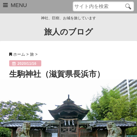
MENU
神社、巨樹、お城を旅しています
旅人のブログ
お問い合わせ
このブログについて
ホーム
>
旅
>
サイトマップ
2020/11/16
生駒神社（滋賀県長浜市）
管理人のプロフィール
Close