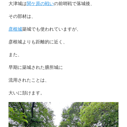
大津城は
関ケ原の戦い
の前哨戦で落城後、
その部材は、
彦根城
築城でも使われていますが、
彦根城よりも距離的に近く、
また、
早期に築城された膳所城に
流用されたことは、
大いに頷けます。