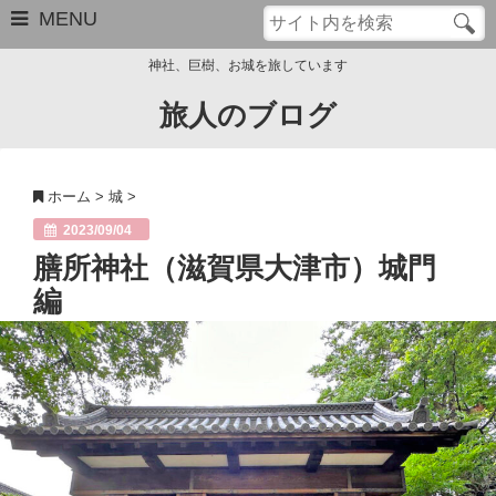
MENU
神社、巨樹、お城を旅しています
旅人のブログ
お問い合わせ
このブログについて
ホーム
>
城
>
サイトマップ
2023/09/04
膳所神社（滋賀県大津市）城門
管理人のプロフィール
編
Close