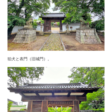
狛犬と表門（旧城門）。