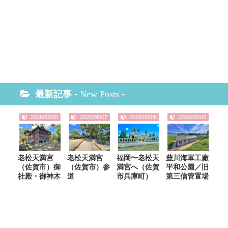
最新記事 -
New Posts
-
2026/08/08
2026/08/07
2026/08/06
2026/08/05
老松天満宮
老松天満宮
福岡〜老松天
豊川海軍工廠
（佐賀市）御
（佐賀市）参
満宮へ（佐賀
平和公園／旧
社殿・御神木
道
市兵庫町）
第三信管置場