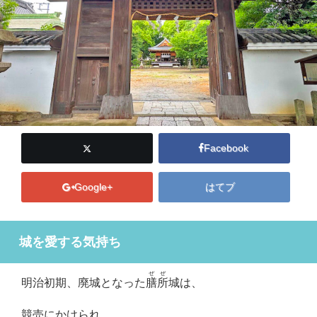
Facebook
Google+
はてブ
城を愛する気持ち
ぜぜ
明治初期、廃城となった
膳所
城は、
競売にかけられ、