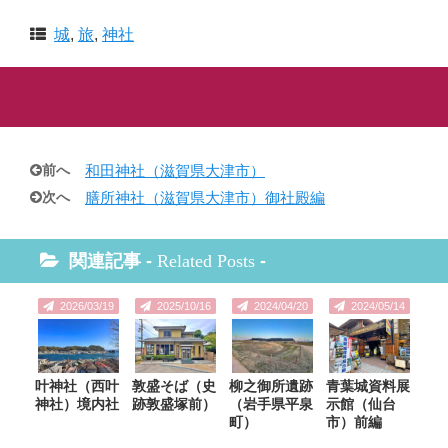
城
,
旅
,
神社
前へ
和田神社（滋賀県大津市）
次へ
膳所神社（滋賀県大津市）御社殿編
関連記事 -
Related Posts
-
2026/03/19
2025/10/16
2024/04/20
2024/05/14
叶神社（西叶
敦盛そば（史
柳之御所遺跡
青葉城資料展
神社）境内社
跡敦盛塚前）
（岩手県平泉
示館（仙台
町）
市）前編