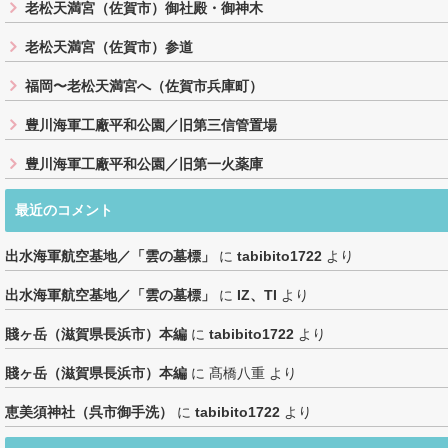
老松天満宮（佐賀市）御社殿・御神木
老松天満宮（佐賀市）参道
福岡〜老松天満宮へ（佐賀市兵庫町）
豊川海軍工廠平和公園／旧第三信管置場
豊川海軍工廠平和公園／旧第一火薬庫
最近のコメント
出水海軍航空基地／「雲の墓標」
に
tabibito1722
より
出水海軍航空基地／「雲の墓標」
に
IZ、TI
より
賤ヶ岳（滋賀県長浜市）本編
に
tabibito1722
より
賤ヶ岳（滋賀県長浜市）本編
に
髙橋八重
より
恵美須神社（呉市御手洗）
に
tabibito1722
より