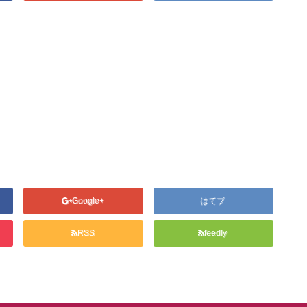
Google+
はてブ
RSS
feedly