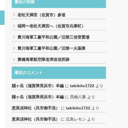
最近の投稿
老松天満宮（佐賀市）参道
福岡〜老松天満宮へ（佐賀市兵庫町）
豊川海軍工廠平和公園／旧第三信管置場
豊川海軍工廠平和公園／旧第一火薬庫
豊橋海軍航空隊老津送信所跡
最近のコメント
賤ヶ岳（滋賀県長浜市）本編
に
tabibito1722
より
賤ヶ岳（滋賀県長浜市）本編
に
髙橋八重
より
恵美須神社（呉市御手洗）
に
tabibito1722
より
恵美須神社（呉市御手洗）
に
広島レモン
より