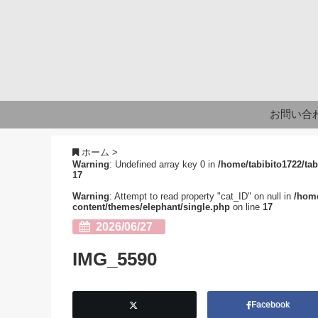
お問い合
ホーム
>
Warning
: Undefined array key 0 in
/home/tabibito1722/tab
17
Warning
: Attempt to read property "cat_ID" on null in
/home
content/themes/elephant/single.php
on line
17
2026/06/27
IMG_5590
Facebook