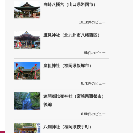
白崎八幡宮（山口県岩国市）
10.1k件のビュー
鷹見神社（北九州市八幡西区）
9k件のビュー
皇祖神社（福岡県飯塚市）
8.7k件のビュー
速開都比売神社（宮崎県西都市）
後編
6.8k件のビュー
八剣神社（福岡県鞍手町）