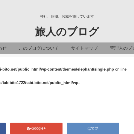
神社、巨樹、お城を旅しています
旅人のブログ
わせ
このブログについて
サイトマップ
管理人のプ
i-bito.net/public_html/wp-content/themes/elephant/single.php
on line
/tabibito1722/tabi-bito.net/public_html/wp-
Google+
はてブ