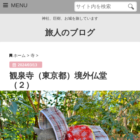
MENU
神社、巨樹、お城を旅しています
旅人のブログ
お問い合わせ
このブログについて
ホーム
>
寺
>
サイトマップ
2024/03/13
観泉寺（東京都）境外仏堂
管理人のプロフィール
（２）
Close