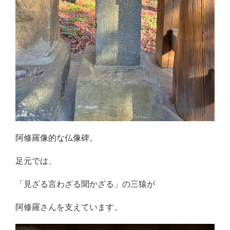
阿修羅像的な仏像碑。
足元では、
「見ざる言わざる聞かざる」の三猿が
阿修羅さんを支えています。