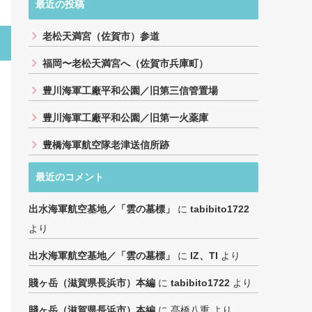
最近の投稿
老松天満宮（佐賀市）参道
福岡〜老松天満宮へ（佐賀市兵庫町）
豊川海軍工廠平和公園／旧第三信管置場
豊川海軍工廠平和公園／旧第一火薬庫
豊橋海軍航空隊老津送信所跡
最近のコメント
出水海軍航空基地／「雲の墓標」
に
tabibito1722
より
出水海軍航空基地／「雲の墓標」
に
IZ、TI
より
賤ヶ岳（滋賀県長浜市）本編
に
tabibito1722
より
賤ヶ岳（滋賀県長浜市）本編
に
髙橋八重
より