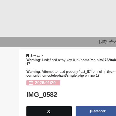
お問い合
ホーム
>
Warning
: Undefined array key 0 in
/home/tabibito1722/tab
17
Warning
: Attempt to read property "cat_ID" on null in
/home
content/themes/elephant/single.php
on line
17
2026/01/20
IMG_0582
Facebook