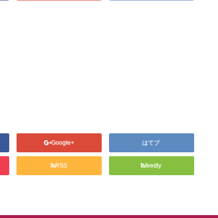
Google+
はてブ
RSS
feedly