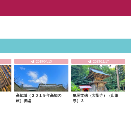
2019/04/13
2023/11/17
高知城（２０１９年高知の
亀岡文殊（大聖寺）（山形
旅）後編
県）３