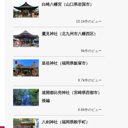
白崎八幡宮（山口県岩国市）
10.1k件のビュー
鷹見神社（北九州市八幡西区）
9k件のビュー
皇祖神社（福岡県飯塚市）
8.7k件のビュー
速開都比売神社（宮崎県西都市）
後編
6.8k件のビュー
八剣神社（福岡県鞍手町）