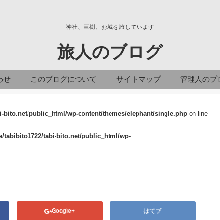
神社、巨樹、お城を旅しています
旅人のブログ
わせ
このブログについて
サイトマップ
管理人のプ
i-bito.net/public_html/wp-content/themes/elephant/single.php
on line
/tabibito1722/tabi-bito.net/public_html/wp-
Google+
はてブ