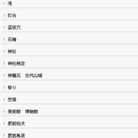
滝
灯台
盃状穴
石橋
神社
神社検定
神籠石 古代山城
祭り
空港
美術館 博物館
肥前狛犬
肥前鳥居