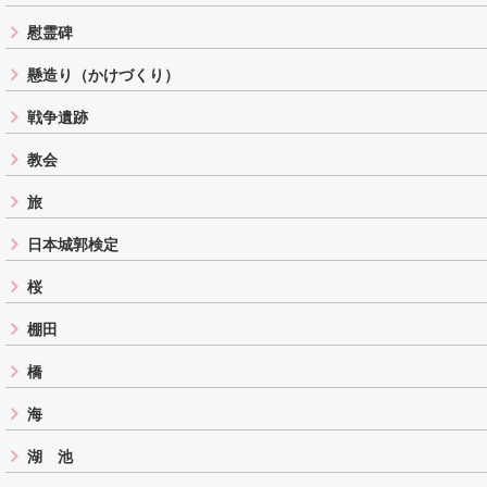
慰霊碑
懸造り（かけづくり）
戦争遺跡
教会
旅
日本城郭検定
桜
棚田
橋
海
湖 池