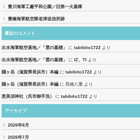
豊川海軍工廠平和公園／旧第一火薬庫
豊橋海軍航空隊老津送信所跡
最近のコメント
出水海軍航空基地／「雲の墓標」
に
tabibito1722
より
出水海軍航空基地／「雲の墓標」
に
IZ、TI
より
賤ヶ岳（滋賀県長浜市）本編
に
tabibito1722
より
賤ヶ岳（滋賀県長浜市）本編
に
髙橋八重
より
恵美須神社（呉市御手洗）
に
tabibito1722
より
アーカイブ
2026年8月
2026年7月