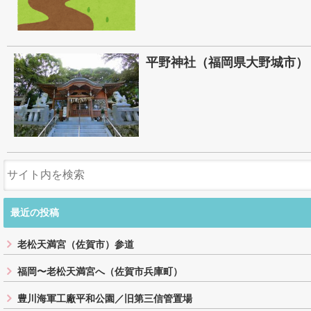
平野神社（福岡県大野城市）
最近の投稿
老松天満宮（佐賀市）参道
福岡〜老松天満宮へ（佐賀市兵庫町）
豊川海軍工廠平和公園／旧第三信管置場