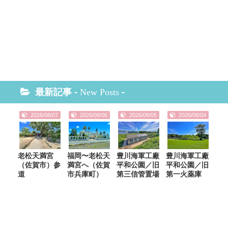
最新記事 -
New Posts
-
2026/08/07
2026/08/06
2026/08/05
2026/08/04
老松天満宮
福岡〜老松天
豊川海軍工廠
豊川海軍工廠
（佐賀市）参
満宮へ（佐賀
平和公園／旧
平和公園／旧
道
市兵庫町）
第三信管置場
第一火薬庫