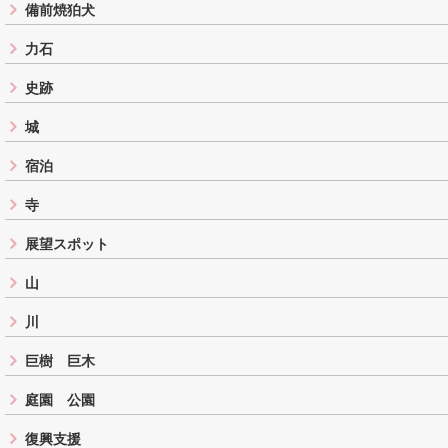
備前焼狛犬
力石
史跡
城
宿泊
寺
展望スポット
山
川
巨樹 巨木
庭園 公園
復興支援