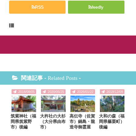
RSS
feedly
関連記事 -
Related Posts
-
2018/08/05
2020/05/25
2026/01/22
2018/12/09
筑紫神社（福
大杵社の大杉
高伝寺（佐賀
大和の森（福
岡県筑紫野
（大分県由布
市）鍋島・龍
岡県篠栗町）
市）後編
市）
造寺御霊屋
後編