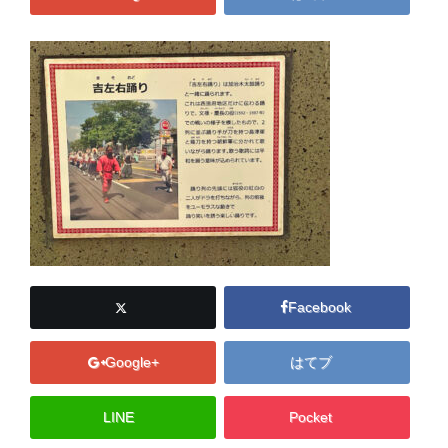
Facebook
Google+
はてブ
LINE
Pocket