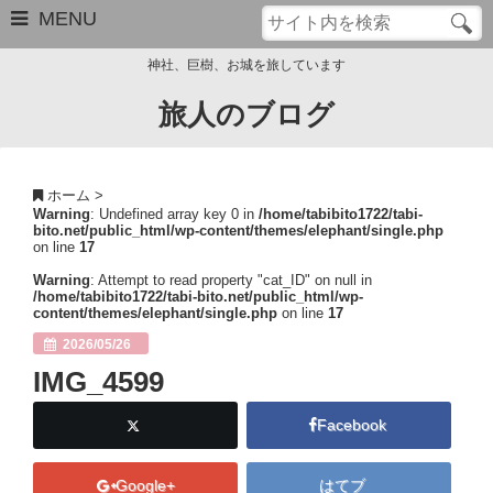
MENU
神社、巨樹、お城を旅しています
旅人のブログ
お問い合わせ
このブログについて
ホーム
>
Warning
: Undefined array key 0 in
/home/tabibito1722/tabi-
サイトマップ
bito.net/public_html/wp-content/themes/elephant/single.php
on line
17
管理人のプロフィール
Warning
: Attempt to read property "cat_ID" on null in
/home/tabibito1722/tabi-bito.net/public_html/wp-
content/themes/elephant/single.php
on line
17
Close
2026/05/26
IMG_4599
Facebook
Google+
はてブ