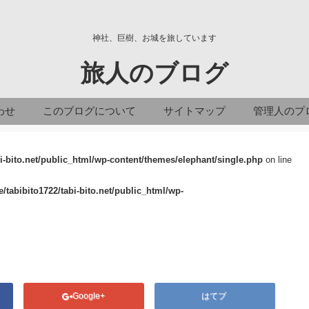
神社、巨樹、お城を旅しています
旅人のブログ
わせ
このブログについて
サイトマップ
管理人のプ
i-bito.net/public_html/wp-content/themes/elephant/single.php
on line
/tabibito1722/tabi-bito.net/public_html/wp-
Google+
はてブ