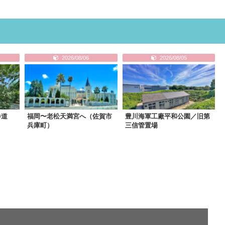
2026/08/06
2026/08/05
参道
福岡〜老松天満宮へ（佐賀市
豊川海軍工廠平和公園／旧第
兵庫町）
三信管置場