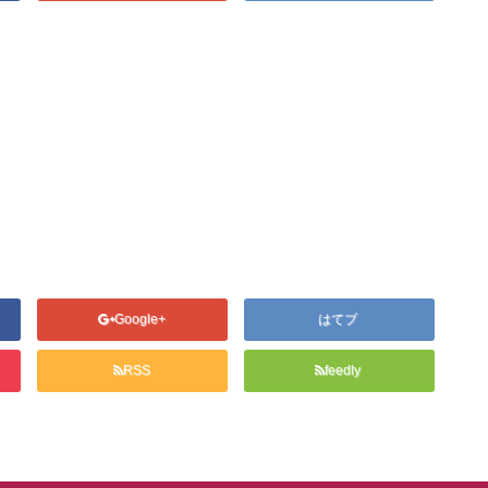
Google+
はてブ
RSS
feedly