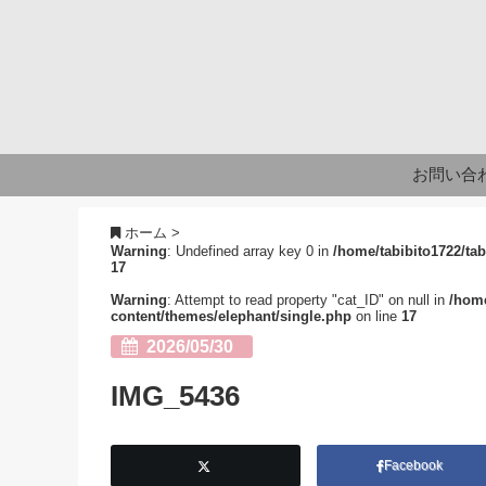
お問い合
ホーム
>
Warning
: Undefined array key 0 in
/home/tabibito1722/tab
17
Warning
: Attempt to read property "cat_ID" on null in
/home
content/themes/elephant/single.php
on line
17
2026/05/30
IMG_5436
Facebook