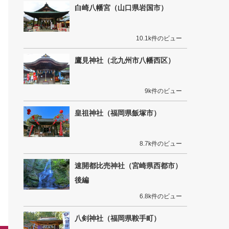
白崎八幡宮（山口県岩国市）
10.1k件のビュー
鷹見神社（北九州市八幡西区）
9k件のビュー
皇祖神社（福岡県飯塚市）
8.7k件のビュー
速開都比売神社（宮崎県西都市）
後編
6.8k件のビュー
八剣神社（福岡県鞍手町）