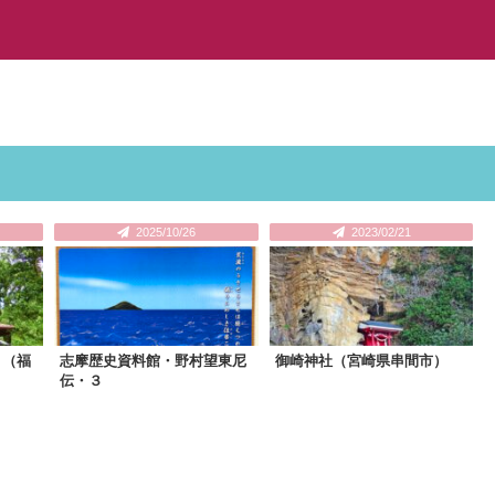
2025/10/26
2023/02/21
）（福
志摩歴史資料館・野村望東尼
御崎神社（宮崎県串間市）
伝・３