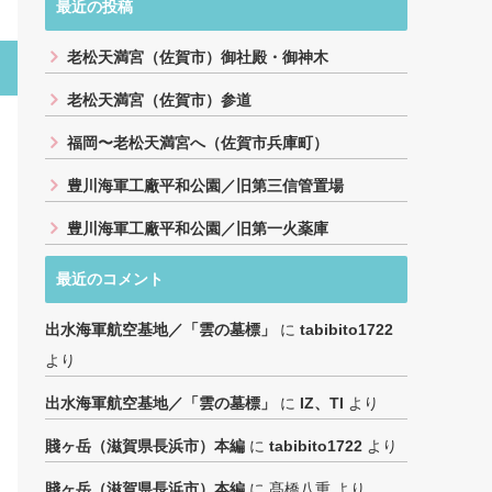
最近の投稿
老松天満宮（佐賀市）御社殿・御神木
老松天満宮（佐賀市）参道
福岡〜老松天満宮へ（佐賀市兵庫町）
豊川海軍工廠平和公園／旧第三信管置場
豊川海軍工廠平和公園／旧第一火薬庫
最近のコメント
出水海軍航空基地／「雲の墓標」
に
tabibito1722
より
出水海軍航空基地／「雲の墓標」
に
IZ、TI
より
賤ヶ岳（滋賀県長浜市）本編
に
tabibito1722
より
賤ヶ岳（滋賀県長浜市）本編
に
髙橋八重
より