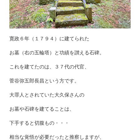
寛政６年（１７９４）に建てられた
お墓（右の五輪塔）と功績を讃える石碑。
これを建てたのは、３７代の代官、
菅谷弥五郎長昌という方です。
大罪人とされていた大久保さんの
お墓や石碑を建てることは、
下手すると切腹もの・・・
相当な覚悟が必要だったと推察しますが、