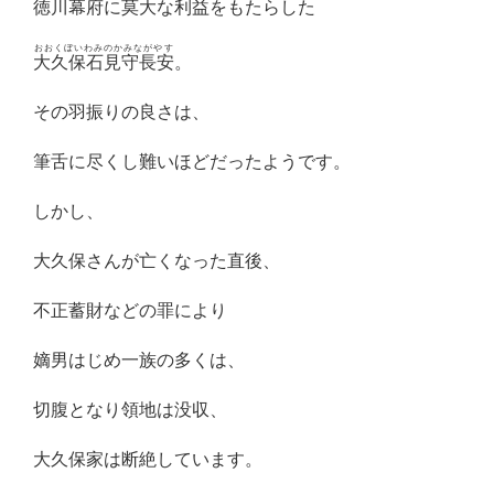
徳川幕府に莫大な利益をもたらした
おおくぼいわみのかみながやす
大久保石見守長安
。
その羽振りの良さは、
筆舌に尽くし難いほどだったようです。
しかし、
大久保さんが亡くなった直後、
不正蓄財などの罪により
嫡男はじめ一族の多くは、
切腹となり領地は没収、
大久保家は断絶しています。