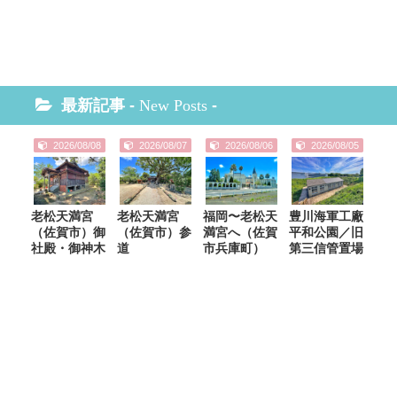
最新記事 -
New Posts
-
2026/08/08
2026/08/07
2026/08/06
2026/08/05
老松天満宮
老松天満宮
福岡〜老松天
豊川海軍工廠
（佐賀市）御
（佐賀市）参
満宮へ（佐賀
平和公園／旧
社殿・御神木
道
市兵庫町）
第三信管置場