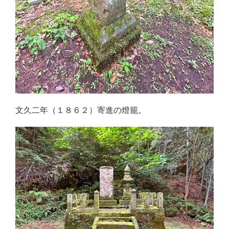
文久二年（１８６２）寄進の燈籠。