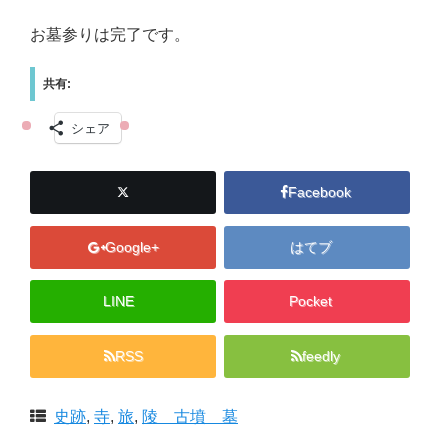
お墓参りは完了です。
共有:
シェア
Facebook
Google+
はてブ
LINE
Pocket
RSS
feedly
史跡
,
寺
,
旅
,
陵 古墳 墓