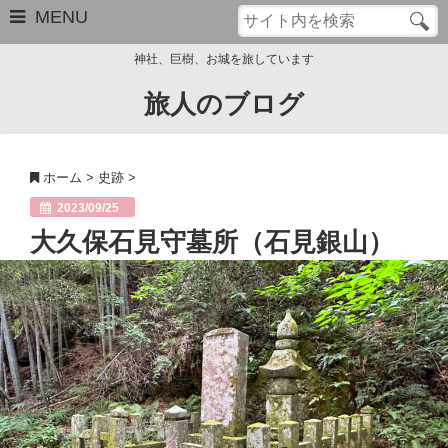
MENU
神社、巨樹、お城を旅しています
旅人のブログ
お問い合わせ
このブログについて
ホーム
>
史跡
>
サイトマップ
2023/09/25
大久保石見守墓所（石見銀山）
管理人のプロフィール
Close