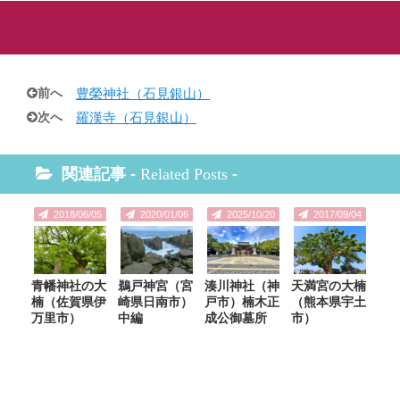
前へ
豊榮神社（石見銀山）
次へ
羅漢寺（石見銀山）
関連記事 -
Related Posts
-
2018/06/05
2020/01/06
2025/10/20
2017/09/04
青幡神社の大
鵜戸神宮（宮
湊川神社（神
天満宮の大楠
楠（佐賀県伊
崎県日南市）
戸市）楠木正
（熊本県宇土
万里市）
中編
成公御墓所
市）