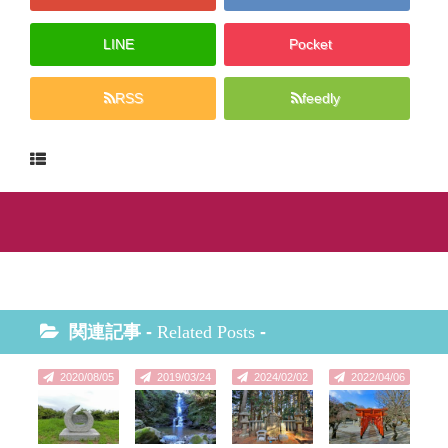
LINE
Pocket
RSS
feedly
関連記事 -
Related Posts
-
2020/08/05
2019/03/24
2024/02/02
2022/04/06