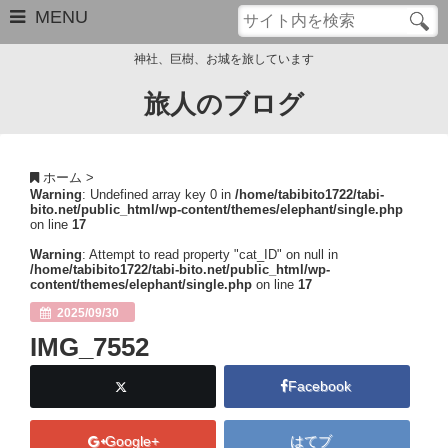
MENU
神社、巨樹、お城を旅しています
旅人のブログ
お問い合わせ
このブログについて
ホーム
>
Warning
: Undefined array key 0 in
/home/tabibito1722/tabi-
サイトマップ
bito.net/public_html/wp-content/themes/elephant/single.php
on line
17
管理人のプロフィール
Warning
: Attempt to read property "cat_ID" on null in
/home/tabibito1722/tabi-bito.net/public_html/wp-
content/themes/elephant/single.php
on line
17
Close
2025/09/30
IMG_7552
Facebook
Google+
はてブ