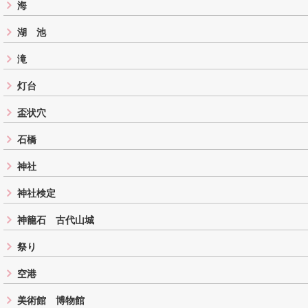
海
湖 池
滝
灯台
盃状穴
石橋
神社
神社検定
神籠石 古代山城
祭り
空港
美術館 博物館