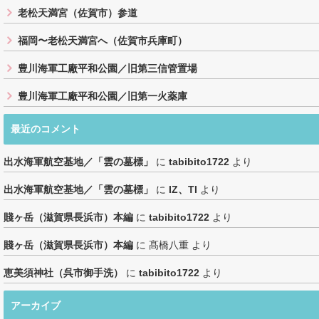
老松天満宮（佐賀市）参道
福岡〜老松天満宮へ（佐賀市兵庫町）
豊川海軍工廠平和公園／旧第三信管置場
豊川海軍工廠平和公園／旧第一火薬庫
最近のコメント
出水海軍航空基地／「雲の墓標」
に
tabibito1722
より
出水海軍航空基地／「雲の墓標」
に
IZ、TI
より
賤ヶ岳（滋賀県長浜市）本編
に
tabibito1722
より
賤ヶ岳（滋賀県長浜市）本編
に
髙橋八重
より
恵美須神社（呉市御手洗）
に
tabibito1722
より
アーカイブ