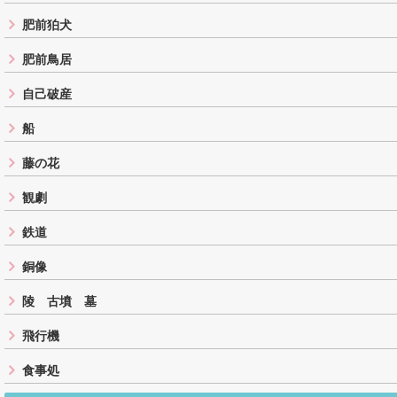
肥前狛犬
肥前鳥居
自己破産
船
藤の花
観劇
鉄道
銅像
陵 古墳 墓
飛行機
食事処