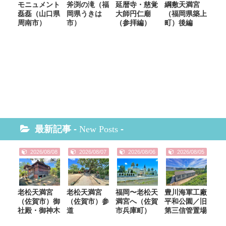
モニュメント
斧渕の滝（福
延暦寺・慈覚
綱敷天満宮
磊磊（山口県
岡県うきは
大師円仁廟
（福岡県築上
周南市）
市）
（参拝編）
町）後編
最新記事 -
New Posts
-
2026/08/08
2026/08/07
2026/08/06
2026/08/05
老松天満宮
老松天満宮
福岡〜老松天
豊川海軍工廠
（佐賀市）御
（佐賀市）参
満宮へ（佐賀
平和公園／旧
社殿・御神木
道
市兵庫町）
第三信管置場