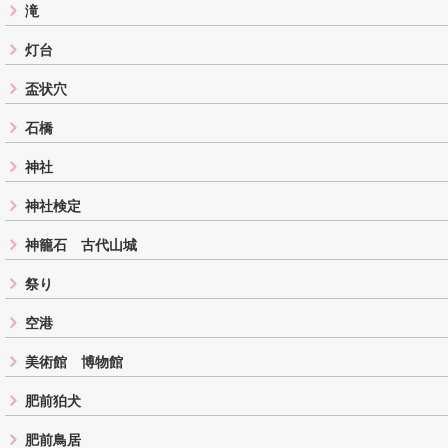
滝
灯台
盃状穴
石橋
神社
神社検定
神籠石 古代山城
祭り
空港
美術館 博物館
肥前狛犬
肥前鳥居