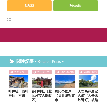
RSS
feedly
関連記事 -
Related Posts
-
2026/03/18
2018/01/20
2025/07/10
2018/11/19
叶神社（西叶
春日神社（北
気比の松原
久留島武彦記
神社）本殿
九州市八幡西
（福井県敦賀
念館（大分県
区）
市）
玖珠町）後編