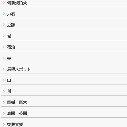
備前焼狛犬
力石
史跡
城
宿泊
寺
展望スポット
山
川
巨樹 巨木
庭園 公園
復興支援