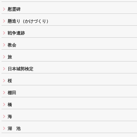
慰霊碑
懸造り（かけづくり）
戦争遺跡
教会
旅
日本城郭検定
桜
棚田
橋
海
湖 池