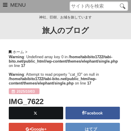
MENU
神社、巨樹、お城を旅しています
旅人のブログ
お問い合わせ
このブログについて
ホーム
>
Warning
: Undefined array key 0 in
/home/tabibito1722/tabi-
サイトマップ
bito.net/public_html/wp-content/themes/elephant/single.php
on line
17
管理人のプロフィール
Warning
: Attempt to read property "cat_ID" on null in
/home/tabibito1722/tabi-bito.net/public_html/wp-
content/themes/elephant/single.php
on line
17
Close
2025/10/03
IMG_7622
Facebook
Google+
はてブ