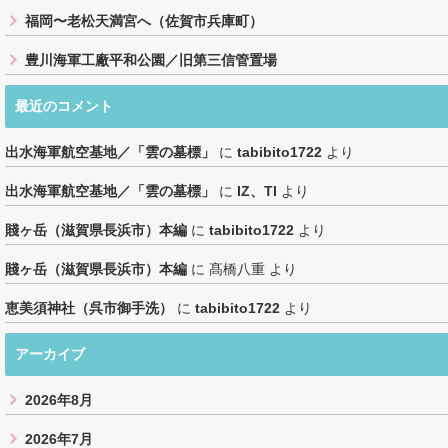
福岡〜老松天満宮へ（佐賀市兵庫町）
豊川海軍工廠平和公園／旧第三信管置場
最近のコメント
出水海軍航空基地／「雲の墓標」
に
tabibito1722
より
出水海軍航空基地／「雲の墓標」
に
IZ、TI
より
賤ヶ岳（滋賀県長浜市）本編
に
tabibito1722
より
賤ヶ岳（滋賀県長浜市）本編
に
髙橋八重
より
恵美須神社（呉市御手洗）
に
tabibito1722
より
アーカイブ
2026年8月
2026年7月