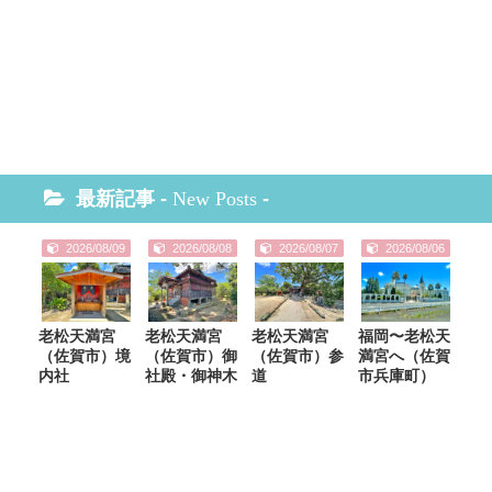
最新記事 -
New Posts
-
2026/08/09
2026/08/08
2026/08/07
2026/08/06
老松天満宮
老松天満宮
老松天満宮
福岡〜老松天
（佐賀市）境
（佐賀市）御
（佐賀市）参
満宮へ（佐賀
内社
社殿・御神木
道
市兵庫町）