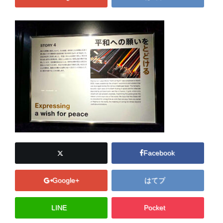
Facebook
Google+
はてブ
LINE
Pocket