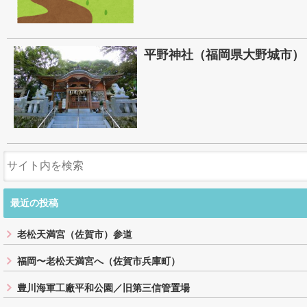
平野神社（福岡県大野城市）
最近の投稿
老松天満宮（佐賀市）参道
福岡〜老松天満宮へ（佐賀市兵庫町）
豊川海軍工廠平和公園／旧第三信管置場