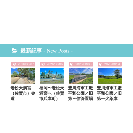
最新記事 -
New Posts
-
2026/08/07
2026/08/06
2026/08/05
2026/08/04
老松天満宮
福岡〜老松天
豊川海軍工廠
豊川海軍工廠
（佐賀市）参
満宮へ（佐賀
平和公園／旧
平和公園／旧
道
市兵庫町）
第三信管置場
第一火薬庫