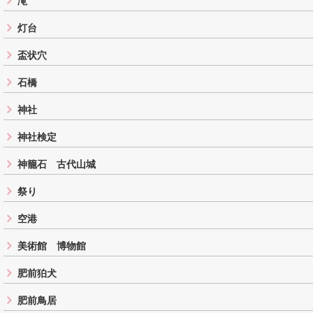
滝
灯台
盃状穴
石橋
神社
神社検定
神籠石 古代山城
祭り
空港
美術館 博物館
肥前狛犬
肥前鳥居