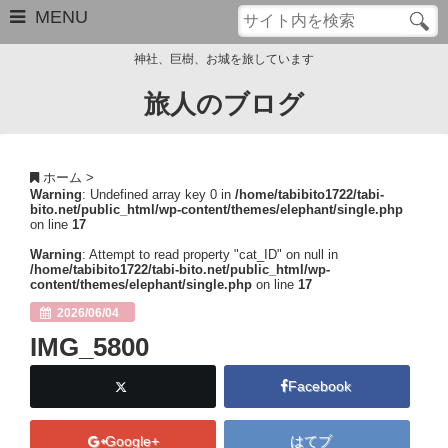
MENU
神社、巨樹、お城を旅しています
旅人のブログ
お問い合わせ
このブログについて
ホーム
>
Warning
: Undefined array key 0 in
/home/tabibito1722/tabi-
サイトマップ
bito.net/public_html/wp-content/themes/elephant/single.php
on line
17
管理人のプロフィール
Warning
: Attempt to read property "cat_ID" on null in
/home/tabibito1722/tabi-bito.net/public_html/wp-
content/themes/elephant/single.php
on line
17
Close
2026/06/04
IMG_5800
Facebook
Google+
はてブ