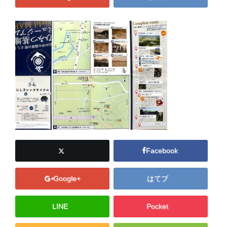
Facebook
Google+
はてブ
LINE
Pocket