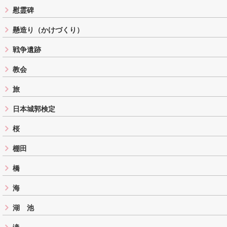
慰霊碑
懸造り（かけづくり）
戦争遺跡
教会
旅
日本城郭検定
桜
棚田
橋
海
湖 池