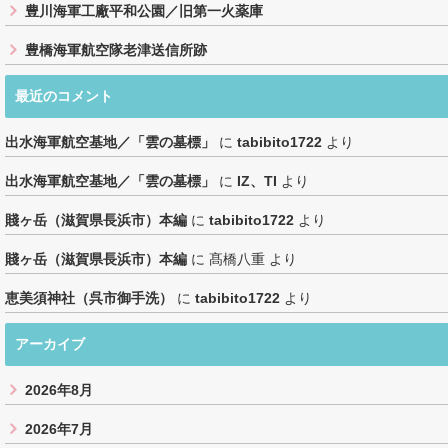
豊川海軍工廠平和公園／旧第一火薬庫
豊橋海軍航空隊老津送信所跡
最近のコメント
出水海軍航空基地／「雲の墓標」
に
tabibito1722
より
出水海軍航空基地／「雲の墓標」
に
IZ、TI
より
賤ヶ岳（滋賀県長浜市）本編
に
tabibito1722
より
賤ヶ岳（滋賀県長浜市）本編
に
髙橋八重
より
恵美須神社（呉市御手洗）
に
tabibito1722
より
アーカイブ
2026年8月
2026年7月