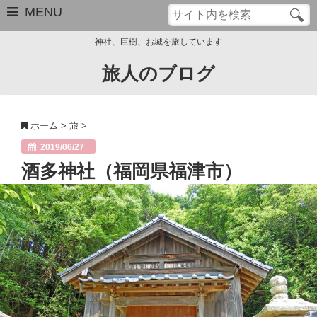
MENU
神社、巨樹、お城を旅しています
旅人のブログ
お問い合わせ
このブログについて
ホーム
>
旅
>
サイトマップ
2019/06/27
酒多神社（福岡県福津市）
管理人のプロフィール
Close