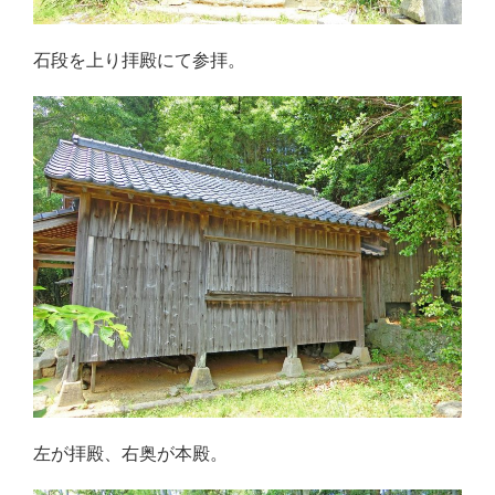
石段を上り拝殿にて参拝。
左が拝殿、右奥が本殿。