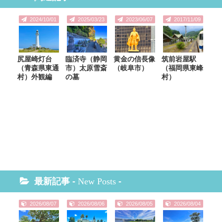
2024/10/01
2025/03/23
2023/06/07
2017/11/09
尻屋崎灯台
臨済寺（静岡
黄金の信長像
筑前岩屋駅
（青森県東通
市）太原雪斎
（岐阜市）
（福岡県東峰
村）外観編
の墓
村）
最新記事 -
New Posts
-
2026/08/07
2026/08/06
2026/08/05
2026/08/04