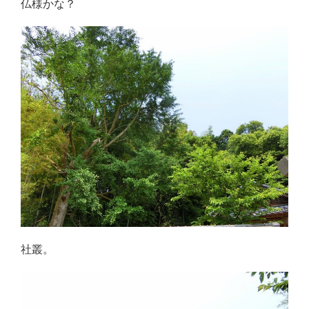
仏様かな？
社叢。