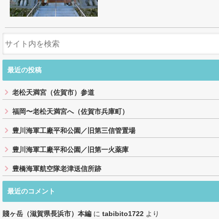
最近の投稿
老松天満宮（佐賀市）参道
福岡〜老松天満宮へ（佐賀市兵庫町）
豊川海軍工廠平和公園／旧第三信管置場
豊川海軍工廠平和公園／旧第一火薬庫
豊橋海軍航空隊老津送信所跡
最近のコメント
賤ヶ岳（滋賀県長浜市）本編
に
tabibito1722
より