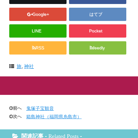
Google+
はてブ
LINE
Pocket
RSS
feedly
旅
,
神社
前へ
鬼塚子宝観音
次へ
箱島神社（福岡県糸島市）
関連記事 -
Related Posts
-