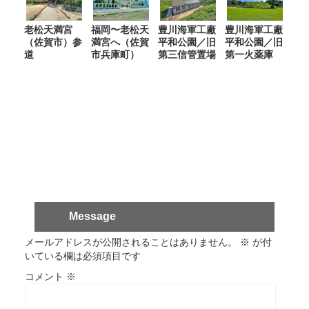
老松天満宮
福岡〜老松天
豊川海軍工廠
豊川海軍工廠
（佐賀市）参
満宮へ（佐賀
平和公園／旧
平和公園／旧
道
市兵庫町）
第三信管置場
第一火薬庫
Message
メールアドレスが公開されることはありません。
※
が付
いている欄は必須項目です
コメント
※