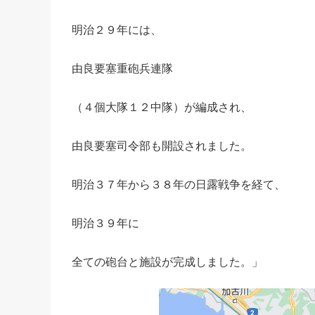
明治２９年には、
由良要塞重砲兵連隊
（４個大隊１２中隊）が編成され、
由良要塞司令部も開設されました。
明治３７年から３８年の日露戦争を経て、
明治３９年に
全ての砲台と施設が完成しました。」