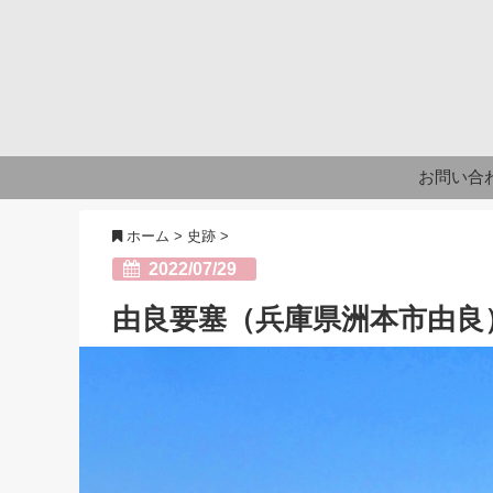
お問い合
ホーム
>
史跡
>
2022/07/29
由良要塞（兵庫県洲本市由良