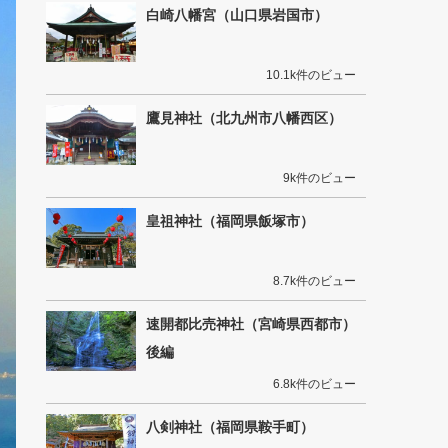
白崎八幡宮（山口県岩国市）
10.1k件のビュー
鷹見神社（北九州市八幡西区）
9k件のビュー
皇祖神社（福岡県飯塚市）
8.7k件のビュー
速開都比売神社（宮崎県西都市）
後編
6.8k件のビュー
八剣神社（福岡県鞍手町）