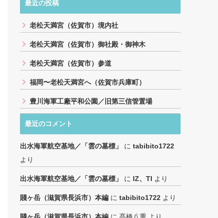
最近の投稿
老松天満宮（佐賀市）境内社
老松天満宮（佐賀市）御社殿・御神木
老松天満宮（佐賀市）参道
福岡〜老松天満宮へ（佐賀市兵庫町）
豊川海軍工廠平和公園／旧第三信管置場
最近のコメント
出水海軍航空基地／「雲の墓標」
に
tabibito1722
より
出水海軍航空基地／「雲の墓標」
に
IZ、TI
より
賤ヶ岳（滋賀県長浜市）本編
に
tabibito1722
より
賤ヶ岳（滋賀県長浜市）本編
に
髙橋八重
より